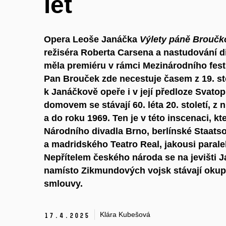
let
Opera
Leoše Janáčka
Výlety páně Broučk
režiséra
Roberta Carsena
a nastudování d
měla premiéru v rámci Mezinárodního fest
Pan Brouček zde necestuje časem z 19. stol
k Janáčkově opeře i v její předloze Svatop
domovem se stávají 60. léta 20. století, z
a do roku 1969. Ten je v této inscenaci, kt
Národního divadla Brno
, berlínské
Staats
a madridského
Teatro Real
, jakousi paral
Nepřítelem českého národa se na jevišti 
namísto Zikmundových vojsk stávají okup
smlouvy.
Klára Kubešová
17.
4.
2025