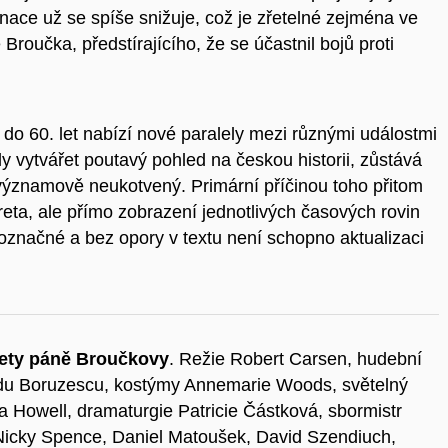
nace už se spíše snižuje, což je zřetelné zejména ve
Broučka, předstírajícího, že se účastnil bojů proti
do 60. let nabízí nové paralely mezi různými událostmi
y vytvářet poutavý pohled na českou historii, zůstává
ýznamově neukotvený. Primární příčinou toho přitom
breta, ale přímo zobrazení jednotlivých časových rovin
označné a bez opory v textu není schopno aktualizaci
lety páně Broučkovy
. Režie Robert Carsen, hudební
adu Boruzescu, kostýmy Annemarie Woods, světelný
 Howell, dramaturgie Patricie Částková, sbormistr
í Nicky Spence, Daniel Matoušek, David Szendiuch,