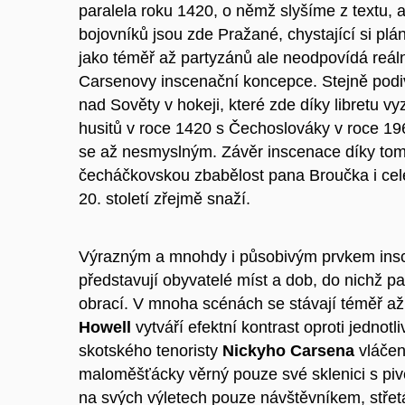
paralela roku 1420, o němž slyšíme z textu, 
bojovníků jsou zde Pražané, chystající si plá
jako téměř až partyzánů ale neodpovídá reál
Carsenovy inscenační koncepce. Stejně podivn
nad Sověty v hokeji, které zde díky libretu v
husitů v roce 1420 s Čechoslováky v roce 196
se až nesmyslným. Závěr inscenace díky tomu 
čecháčkovskou zbabělost pana Broučka i celé
20. století zřejmě snaží.
Výrazným a mnohdy i působivým prvkem insce
představují obyvatelé míst a dob, do nichž pa
obrací. V mnoha scénách se stávají téměř až 
Howell
vytváří efektní kontrast oproti jednot
skotského tenoristy
Nickyho Carsena
vláčen
maloměšťácky věrný pouze své sklenici s piv
na svých výletech pouze návštěvníkem, střetáv