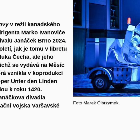
ovy
v režii kanadského
irigenta
Marko Ivanoviće
ivalu Janáček Brno 2024.
etí, jak je tomu v libretu
luka Čecha, ale jeho
 nichž se vydává na Měsíc
erá vznikla v koprodukci
oper Unter den Linden
elou k roku 1420.
Janáčkova divadla
Foto
Marek Olbrzymek
ační vojska Varšavské