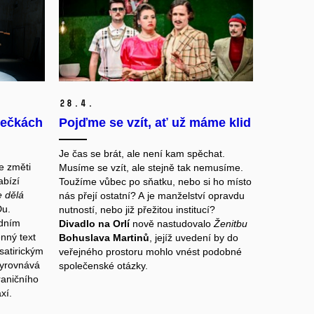
28.
4.
lečkách
Pojďme se vzít, ať už máme klid
u
Je čas se brát, ale není kam spěchat.
ve změti
Musíme se vzít, ale stejně tak nemusíme.
abízí
Toužíme vůbec po sňatku, nebo si ho místo
e dělá
nás přejí ostatní? A je manželství opravdu
Du.
nutností, nebo již přežitou institucí?
adním
Divadlo na Orlí
nově nastudovalo
Ženitbu
nný text
Bohuslava Martinů
, jejíž uvedení by do
satirickým
veřejného prostoru mohlo vnést podobné
vyrovnává
společenské otázky.
raničního
xí.