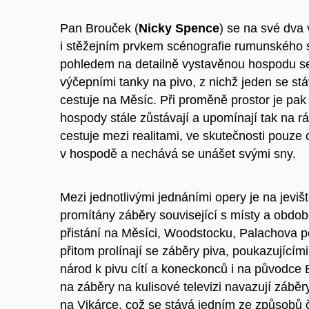
Pan Brouček (
Nicky Spence
) se na své dva 
i stěžejním prvkem scénografie rumunského
pohledem na detailně vystavěnou hospodu se 
výčepními tanky na pivo, z nichž jeden se st
cestuje na Měsíc. Při proměně prostor je pak 
hospody stále zůstávají a upomínají tak na r
cestuje mezi realitami, ve skutečnosti pouz
v hospodě a nechává se unášet svými sny.
Mezi jednotlivými jednáními opery je na jevišt
promítány záběry související s místy a obdo
přistání na Měsíci, Woodstocku, Palachova
přitom prolínají se záběry piva, poukazující
národ k pivu cítí a koneckonců i na původce
na záběry na kulisové televizi navazují záběry,
na Vikárce, což se stává jedním ze způsobů 