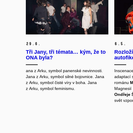
29.
6.
6.
5.
Tři Jany, tři témata… kým, že to
Rozlož
ONA byla?
autofik
ana z Arku, symbol panenské nevinnosti.
Inscenac
Jana z Arku, symbol silné bojovnice. Jana
adaptací 
z Arku, symbol čisté víry v boha. Jana
románu
M
z Arku, symbol feminismu.
Magnesií 
Ondřeje 
svět vzpo