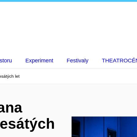
storu
Experiment
Festivaly
THEATROCÉ
sátých let
pana
esátých