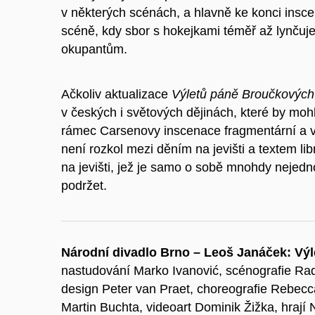
v některých scénách, a hlavně ke konci insce
scéně, kdy sbor s hokejkami téměř až lynčuje 
okupantům.
Ačkoliv aktualizace
Výletů páně Broučkových
v českých i světových dějinách, které by mohl
rámec Carsenovy inscenace fragmentární a v
není rozkol mezi děním na jevišti a textem li
na jevišti, jež je samo o sobě mnohdy nejedn
podržet.
Národní divadlo Brno – Leoš Janáček: Vý
nastudování Marko Ivanović, scénografie R
design Peter van Praet, choreografie Rebecca
Martin Buchta, videoart Dominik Žižka, hraj