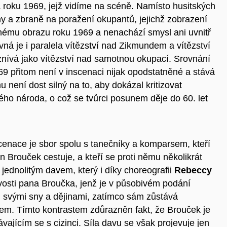
a roku 1969, jejž vidíme na scéně. Namísto husitských
ny a zbraně na poražení okupantů, jejichž zobrazení
nému obrazu roku 1969 a nenachází smysl ani uvnitř
á je i paralela vítězství nad Zikmundem a vítězství
yznívá jako vítězství nad samotnou okupací. Srovnání
9 přitom není v inscenaci nijak opodstatněné a stává
není dost silný na to, aby dokázal kritizovat
ho národa, o což se tvůrci posunem děje do 60. let
nace je sbor spolu s tanečníky a komparsem, kteří
n Brouček cestuje, a kteří se proti němu několikrát
jednolitým davem, který i díky choreografii
Rebeccy
livosti pana Broučka, jenž je v působivém podání
 svými sny a dějinami, zatímco sám zůstává
em. Tímto kontrastem zdůrazněn fakt, že Brouček je
ajícím se s cizinci. Síla davu se však projevuje jen