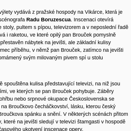
výlety vydává z pražské hospody na Vikárce, která je
 scénografa
Radu Boruzescua
. Inscenaci otevírá
stoly, pultem s pípou, televizorem a v neposlední řadě
ává i raketou, ve které opilý pan Brouček pomyslně
přestavěn nábytek na jevišti, ale základní kulisy
ámec příběhu, v němž pan Brouček, zatímco na jevišti
e omámený svým milovaným pivem spí u stolu
ě spouštěna kulisa představující televizi, na niž jsou
bími, ve kterých se pan Brouček pohybuje. Záběry
 pohřbu nebo srpnové okupace Československa se
mi na Broučkovo čecháčkovství, lásku, kterou český
 Broučkova spánku a snění. V některých scénách přitom
 které na jevišti sledují v televizi štamgasti v hospodě
časového ukotvení inscenace opery.