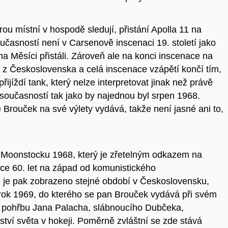
rou místní v hospodě sledují, přistání Apolla 11 na
učasností není v Carsenově inscenaci 19. století jako
 na Měsíci přistáli. Zároveň ale na konci inscenace na
8 z Československa a celá inscenace vzápětí končí tím,
ijíždí tank, který nelze interpretovat jinak než právě
současností tak jako by najednou byl srpen 1968.
 Brouček na své výlety vydává, takže není jasné ani to,
 Moonstocku 1968, který je zřetelným odkazem na
e 60. let na západ od komunistického
 je pak zobrazeno stejné období v Československu,
rok 1969, do kterého se pan Brouček vydává při svém
 pohřbu Jana Palacha, slábnoucího Dubčeka,
ství světa v hokeji. Poměrně zvláštní se zde stává