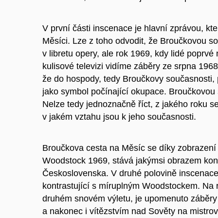
V první části inscenace je hlavní zprávou, kte
Měsíci. Lze z toho odvodit, že Broučkovou so
v libretu opery, ale rok 1969, kdy lidé poprvé
kulisové televizi vidíme záběry ze srpna 196
že do hospody, tedy Broučkovy současnosti, př
jako symbol počínající okupace. Broučkovou 
Nelze tedy jednoznačně říct, z jakého roku se
v jakém vztahu jsou k jeho současnosti.
Broučkova cesta na Měsíc se díky zobrazení
Woodstock 1969, stává jakýmsi obrazem konc
Československa. V druhé polovině inscenace
kontrastující s míruplným Woodstockem. Na 
druhém snovém výletu, je upomenuto záběry
a nakonec i vítězstvím nad Sověty na mistrov