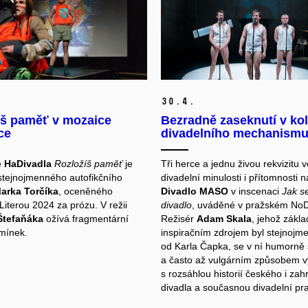
30.
4.
íš paměť v mozaice
Bezradně zaseknutí v ko
ce
divadelního mechanism
e
HaDivadla
Rozložíš paměť
je
Tři herce a jednu živou rekvizitu 
stejnojmenného autofikčního
divadelní minulosti i přítomnosti n
arka Torčíka
, oceněného
Divadlo MASO
v inscenaci
Jak s
Literou 2024 za prózu. V režii
divadlo
, uváděné v pražském No
Štefaňáka
ožívá fragmentární
Režisér
Adam Skala
, jehož zákl
mínek.
inspiračním zdrojem byl stejnojme
od Karla Čapka, se v ní humorně 
a často až vulgárním způsobem 
s rozsáhlou historií českého i zah
divadla a současnou divadelní pra