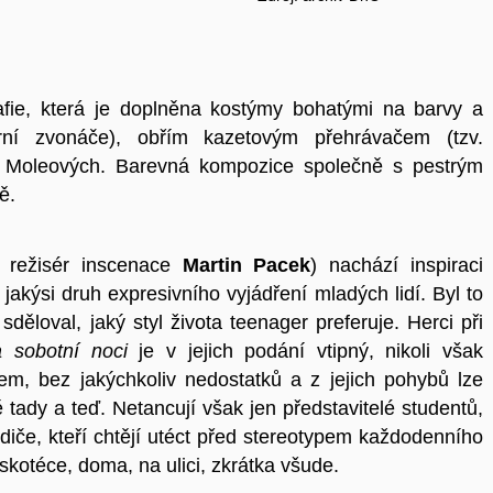
fie, která je doplněna kostýmy bohatými na barvy a
rní zvonáče), obřím kazetovým přehrávačem (tzv.
i Moleových. Barevná kompozice společně s pestrým
ě.
m režisér inscenace
Martin Pacek
) nachází inspiraci
jakýsi druh expresivního vyjádření mladých lidí. Byl to
ěloval, jaký styl života teenager preferuje. Herci při
 sobotní noci
je v jejich podání vtipný, nikoli však
edem, bez jakýchkoliv nedostatků a z jejich pohybů lze
ě tady a teď. Netancují však jen představitelé studentů,
rodiče, kteří chtějí utéct před stereotypem každodenního
iskotéce, doma, na ulici, zkrátka všude.