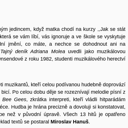
ným jedincem, když matka chodí na kurzy ,,Jak se stát
která se vám líbí, vás ignoruje a ve škole se vyskytuje
ední jmění, co máte, a nechce se dohodnout ani na
i
Tajný deník Adriana Molea
uvedli jako muzikálovou
wnsendové z roku 1982, studenti muzikálového herectví
ti muzikantů, kteří celou podívanou hudebně doprovází
a bicí. Po celou dobu děje se rozeznívají melodie písní z
o
Bee Gees
, zkrátka interpreti, kteří vládli hitparádám
ce. Hudba je hrána precizně a dovoluji si konstatovat,
épe než v původní úpravě. Všech 13 hitů je opatřeno
eklad textů se postaral
Miroslav Hanuš
.