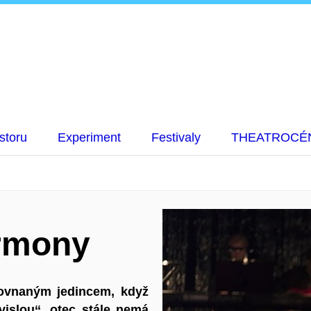
storu
Experiment
Festivaly
THEATROCÉ
ormony
rovnaným jedincem, když
islou‘‘, otec stále nemá