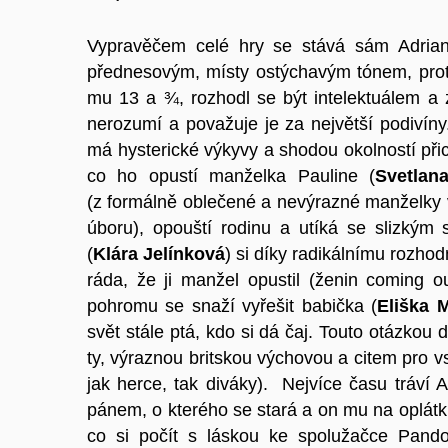
Vypravěčem celé hry se stává sám Adrian
přednesovým, místy ostýchavým tónem, proto
mu 13 a ¾, rozhodl se být intelektuálem a
nerozumí a považuje je za největší podivín
má hysterické výkyvy a shodou okolností při
co ho opustí manželka Pauline (
Svetlan
(z formálně oblečené a nevýrazné manželky
úboru), opouští rodinu a utíká se slizký
(
Klára Jelínková
) si díky radikálnímu rozhod
ráda, že ji manžel opustil (ženin coming o
pohromu se snaží vyřešit babička (
Eliška 
svět stále ptá, kdo si dá čaj. Touto otázkou 
ty, výraznou britskou výchovou a citem pro 
jak herce, tak diváky). Nejvíce času tráví
pánem, o kterého se stará a on mu na oplátku
co si počít s láskou ke spolužačce Pando