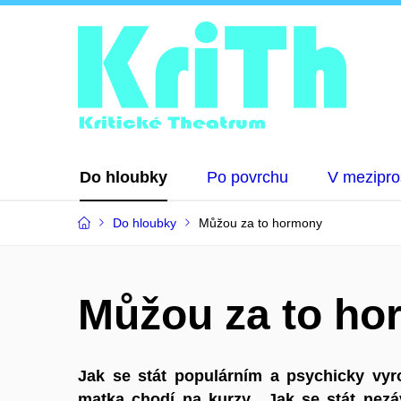
Do hloubky
Po povrchu
V mezipro
Do hloubky
Můžou za to hormony
Můžou za to h
Jak se stát populárním a psychicky vy
matka chodí na kurzy ,,Jak se stát nezáv