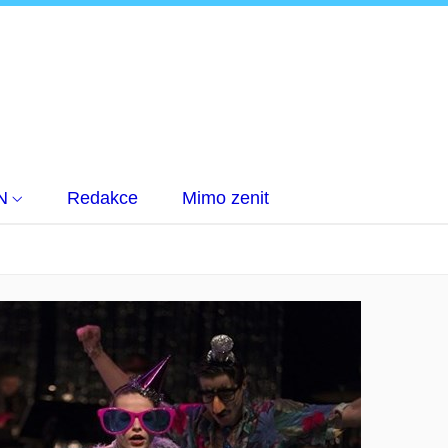
N
Redakce
Mimo zenit