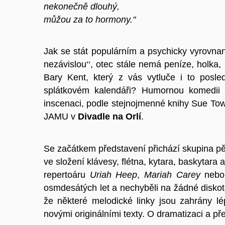
nekonečně dlouhý,
můžou za to hormony."
Jak se stát populárním a psychicky vyrovna
nezávislou‘‘, otec stále nemá peníze, holka, 
Bary Kent, který z vás vytluče i to posl
splátkovém kalendáři? Humornou komedi
inscenaci, podle stejnojmenné knihy Sue To
JAMU v
Divadle na Orlí
.
Se začátkem představení přichází skupina pě
ve složení klávesy, flétna, kytara, baskytara 
repertoáru
Uriah Heep
,
Mariah Carey
neb
osmdesátých let a nechyběli na žádné diskoté
že některé melodické linky jsou zahrány l
novými originálními texty. O dramatizaci a př