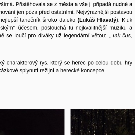
evšímá. Přistěhovala se z města a vše ji připadá nudné a
 chování jen póza před ostatními. Nejvýraznější postavou
nejlepší tanečník široko daleko
(Lukáš Hlavatý
). Kluk
kým‘‘ účesem, poslouchá tu nejkvalitnější muziku a
ě se loučí pro diváky už legendární větou:
,,Tak čus,
cký charakterový rys, který se herec po celou dobu hry
kázkové splynutí režijní a herecké koncepce.