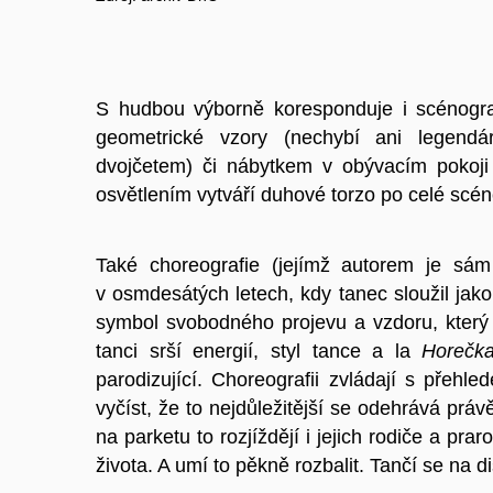
S hudbou výborně koresponduje i scénogra
geometrické vzory (nechybí ani legendá
dvojčetem) či nábytkem v obývacím pokoj
osvětlením vytváří duhové torzo po celé scén
Také choreografie (jejímž autorem je sá
v osmdesátých letech, kdy tanec sloužil jako 
symbol svobodného projevu a vzdoru, který sd
tanci srší energií, styl tance a la
Horečka
parodizující. Choreografii zvládají s přehl
vyčíst, že to nejdůležitější se odehrává práv
na parketu to rozjíždějí i jejich rodiče a pra
života. A umí to pěkně rozbalit. Tančí se na d