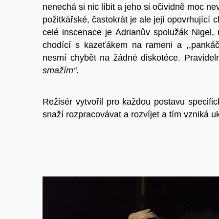
nenechá si nic líbit a jeho si očividně moc n
požitkářské, častokrát je ale její opovrhující
celé inscenace je Adrianův spolužák Nigel, 
chodící s kazeťákem na rameni a ,,pankáčs
nesmí chybět na žádné diskotéce. Pravideln
smažím‘‘.
Režisér vytvořil pro každou postavu specifi
snaží rozpracovávat a rozvíjet a tím vzniká u