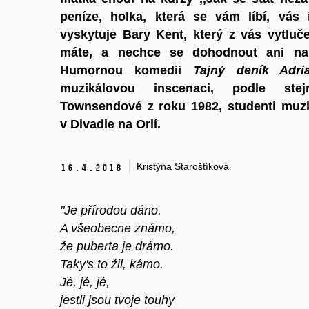
peníze, holka, která se vám líbí, vás
vyskytuje Bary Kent, který z vás vytluče
máte, a nechce se dohodnout ani na 
Humornou komedii
Tajný deník Adri
muzikálovou inscenaci, podle ste
Townsendové z roku 1982, studenti muz
v
Divadle na Orlí
.
Kristýna Staroštíková
16.
4.
2018
"Je přírodou dáno.
A všeobecne známo,
že puberta je drámo.
Taky's to žil, kámo.
Jé, jé, jé,
jestli jsou tvoje touhy