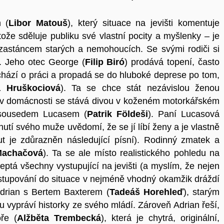
 (
Libor Matouš
), který situace na jevišti komentuje
že sděluje publiku své vlastní pocity a myšlenky – je
 zastáncem starých a nemohoucích. Se svými rodiči si
y. Jeho otec George (
Filip Biró
) prodává topení, často
chází o práci a propadá se do hluboké deprese po tom,
a Hruškociová
). Ta se chce stát nezávislou ženou
 v domácnosti se stává divou v koženém motorkářském
m sousedem Lucasem (
Patrik Földeši
). Paní Lucasová
nutí svého muže uvědomí, že se jí líbí ženy a je vlastně
ut je zdůrazněn následující písní). Rodinný zmatek a
Machačová
). Ta se ale místo realistického pohledu na
deptá všechny vystupující na jevišti (a myslím, že nejen
vstupování do situace v nejméně vhodný okamžik dráždí
 Adrian s Bertem Baxterem (
Tadeáš Horehleď
), starým
 vypráví historky ze svého mládí. Zároveň Adrian řeší,
ře (
Alžběta Trembecká
), která je chytrá, originální,