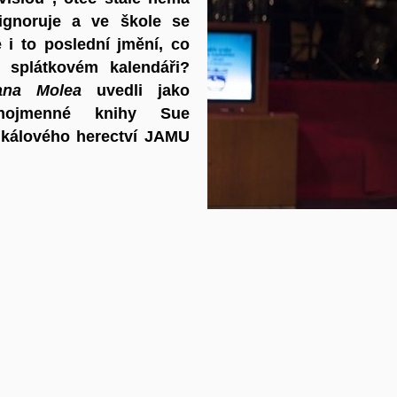
 ignoruje a ve škole se
 i to poslední jmění, co
splátkovém kalendáři?
ana Molea
uvedli jako
jnojmenné knihy Sue
ikálového herectví JAMU