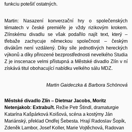
funkciu potešiť ostatných.
Martin: Nasazení konverzační hry o společenských
tématech v české premiéře je vždy rizikovým krokem.
Zlínskému divadlu se však podařilo najít text, který –
třebaže zachycuje německou společnost – českým
divákům není vzdálený. Díky síle jednotlivých hereckých
výkonů a díky přirozené bezprostřednosti nevelkého Studia
Z je inscenace velmi přístupná a Městské divadlo Zlín v ní
získává titul obohacující nabídku velkého sálu MDZ.
Martin Gaideczka & Barbora Schönová
Městské divadlo Zlín – Dietmar Jacobs, Moritz
Netenjakob: Extrabuřt.
Režie Petr Štindl, dramaturgie
Katarína Kašpárková Koišová, scéna a kostýmy Ján
Mariánský, překlad Ondřej Šebesta. Hrají Radoslav Šopík,
Zdeněk Lambor, Josef Koller, Marie Vojtěchová, Radovan