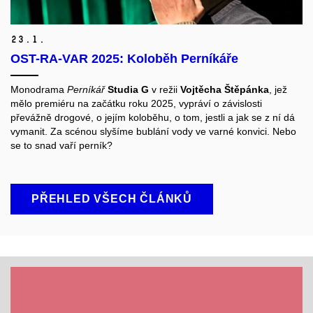
23.
1.
OST-RA-VAR 2025: Koloběh Perníkáře
Monodrama
Perníkář
Studia G
v režii
Vojtěcha Štěpánka
, jež
mělo premiéru na začátku roku 2025, vypráví o závislosti
převážně drogové, o jejím koloběhu, o tom, jestli a jak se z ní dá
vymanit. Za scénou slyšíme bublání vody ve varné konvici. Nebo
se to snad vaří perník?
PŘEHLED VŠECH ČLÁNKŮ