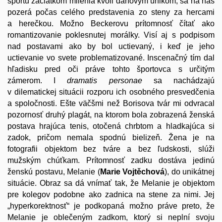
športu začiatkom milénia kvôli daňovým únikom, sa na nás
pozerá počas celého predstavenia zo steny za hercami
a herečkou. Možno Beckerovu prítomnosť čítať ako
romantizovanie poklesnutej morálky. Visí aj s podpisom
nad postavami ako by bol uctievaný, i keď je jeho
uctievanie vo svete problematizované. Inscenačný tím dal
hľadisku pred oči práve tohto športovca s určitým
zámerom. I
dramatis personae
sa nachádzajú
v dilematickej situácii rozporu ich osobného presvedčenia
a spoločnosti. Ešte väčšmi než Borisova tvár mi odvracal
pozornosť druhý plagát, na ktorom bola zobrazená ženská
postava hrajúca tenis, otočená chrbtom a hladkajúca si
zadok, pričom nemala spodnú bielizeň. Žena je na
fotografii objektom bez tváre a bez ľudskosti, slúži
mužským chúťkam. Prítomnosť zadku dostáva jedinú
ženskú postavu, Melanie (
Marie Vojtěchová
), do unikátnej
situácie. Obraz sa dá vnímať tak, že Melanie je objektom
pre kolegov podobne ako zadnica na stene za nimi. Jej
„hyperkorektnosť“ je podkopaná možno práve preto, že
Melanie je oblečeným zadkom, ktorý si neplní svoju