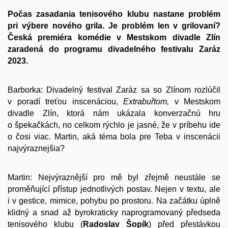
Počas zasadania tenisového klubu nastane problém
pri výbere nového grila. Je problém len v grilovaní?
Česká premiéra komédie v Mestskom divadle Zlín
zaradená do programu divadelného festivalu Zaráz
2023.
Barborka: Divadelný festival Zaráz sa so Zlínom rozlúčil
v poradí treťou inscenáciou,
Extrabuřtom,
v Mestskom
divadle Zlín, ktorá nám ukázala konverzačnú hru
o špekačkách, no celkom rýchlo je jasné, že v príbehu ide
o čosi viac. Martin, aká téma bola pre Teba v inscenácii
najvýraznejšia?
Martin: Nejvýraznější pro mě byl zřejmě neustále se
proměňující přístup jednotlivých postav. Nejen v textu, ale
i v gestice, mimice, pohybu po prostoru. Na začátku úplně
klidný a snad až byrokraticky naprogramovaný předseda
tenisového klubu (
Radoslav Šopík
) před přestávkou