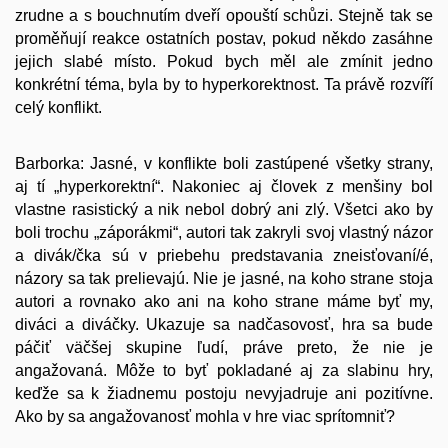
zrudne a s bouchnutím dveří opouští schůzi. Stejně tak se
proměňují reakce ostatních postav, pokud někdo zasáhne
jejich slabé místo. Pokud bych měl ale zmínit jedno
konkrétní téma, byla by to hyperkorektnost. Ta právě rozvíří
celý konflikt.
Barborka: Jasné, v konflikte boli zastúpené všetky strany,
aj tí „hyperkorektní“. Nakoniec aj človek z menšiny bol
vlastne rasistický a nik nebol dobrý ani zlý. Všetci ako by
boli trochu „záporákmi“, autori tak zakryli svoj vlastný názor
a divák/čka sú v priebehu predstavania zneisťovaní/é,
názory sa tak prelievajú. Nie je jasné, na koho strane stoja
autori a rovnako ako ani na koho strane máme byť my,
diváci a diváčky. Ukazuje sa nadčasovosť, hra sa bude
páčiť väčšej skupine ľudí, práve preto, že nie je
angažovaná. Môže to byť pokladané aj za slabinu hry,
keďže sa k žiadnemu postoju nevyjadruje ani pozitívne.
Ako by sa angažovanosť mohla v hre viac sprítomniť?