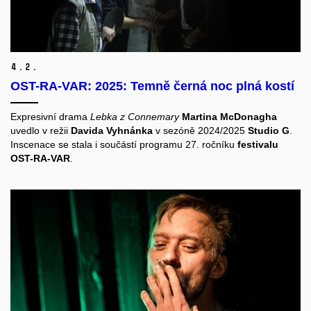
4.
2.
OST-RA-VAR: 2025: Temně černá noc plná kostí
Expresivní drama
Lebka z Connemary
Martina McDonagha
uvedlo v režii
Davida Vyhnánka
v sezóně 2024/2025
Studio G
.
Inscenace se stala i součástí programu 27. ročníku
festivalu
OST-RA-VAR
.