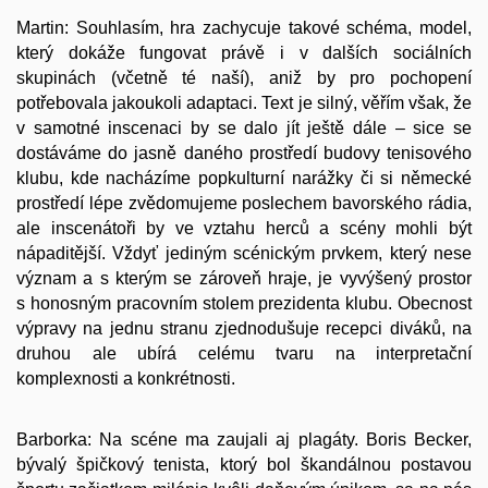
Martin: Souhlasím, hra zachycuje takové schéma, model,
který dokáže fungovat právě i v dalších sociálních
skupinách (včetně té naší), aniž by pro pochopení
potřebovala jakoukoli adaptaci. Text je silný, věřím však, že
v samotné inscenaci by se dalo jít ještě dále – sice se
dostáváme do jasně daného prostředí budovy tenisového
klubu, kde nacházíme popkulturní narážky či si německé
prostředí lépe zvědomujeme poslechem bavorského rádia,
ale inscenátoři by ve vztahu herců a scény mohli být
nápaditější. Vždyť jediným scénickým prvkem, který nese
význam a s kterým se zároveň hraje, je vyvýšený prostor
s honosným pracovním stolem prezidenta klubu. Obecnost
výpravy na jednu stranu zjednodušuje recepci diváků, na
druhou ale ubírá celému tvaru na interpretační
komplexnosti a konkrétnosti.
Barborka: Na scéne ma zaujali aj plagáty. Boris Becker,
bývalý špičkový tenista, ktorý bol škandálnou postavou