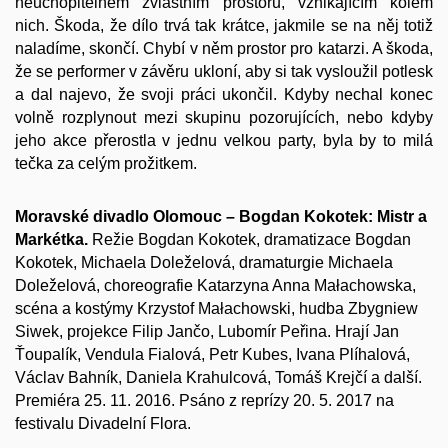
neuchopitelném zvláštním prostoru, vznikajícím kolem
nich. Škoda, že dílo trvá tak krátce, jakmile se na něj totiž
naladíme, skončí. Chybí v něm prostor pro katarzi. A škoda,
že se performer v závěru ukloní, aby si tak vysloužil potlesk
a dal najevo, že svoji práci ukončil. Kdyby nechal konec
volně rozplynout mezi skupinu pozorujících, nebo kdyby
jeho akce přerostla v jednu velkou party, byla by to milá
tečka za celým prožitkem.
Moravské divadlo Olomouc – Bogdan Kokotek: Mistr a
Markétka.
Režie Bogdan Kokotek, dramatizace Bogdan
Kokotek, Michaela Doleželová, dramaturgie Michaela
Doleželová, choreografie Katarzyna Anna Małachowska,
scéna a kostýmy Krzystof Małachowski, hudba Zbygniew
Siwek, projekce Filip Jančo, Lubomír Peřina. Hrají
Jan
Ťoupalík, Vendula Fialová
,
Petr Kubes
,
Ivana Plíhalová
,
Václav Bahník
,
Daniela Krahulcová,
Tomáš Krejčí a další.
Premiéra 25. 11. 2016. Psáno z reprízy 20. 5. 2017 na
festivalu Divadelní Flora.