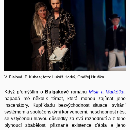
V. Fialová, P. Kubes; foto: Lukáš Horký, Ondřej Hruška
Když přemýšlím o
Bulgakově
románu
Mistr a Markétka
,
napadá mě několik témat, která mohou zajímat jeho
inscenátory. Kupříkladu bezvýchodnost situace, svírání
systémem a společenskými konvencemi, neschopnost nést
se vztyčenou hlavou důsledky za svá rozhodnutí a z toho
plynoucí zbabělost, přiznaná existence ďábla a jeho