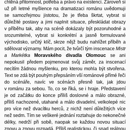
chtěná přítomnost, potřeba a právo na existenci. Zároveň si
už při letmé myšlence na dramatizaci románu uvědomuji
se samozřejmou jistotou, že je třeba škrtat, vybrat si
důležité postavy a jimi naplnit situace, přeskládat obrazy
v příběhu tak, aby na scéně dokázaly být pozoruhodné a
srozumitelné, vybrat si konkrétní a jasně formulované
východisko, určitý klíč, skrze nějž budu nahlížet příběh a
sdělovat významy. Mám pocit, že tvůrčí tým inscenace
Mistr
a Markétka
Moravského divadla Olomouc
se ani
nepokusil předem pojmenovat svůj záměr, za inscenací
necítím žádnou myšlenku, pro kterou mohla být stvořena.
Text se zdá být pouhým přepsáním vší románové přímé řeči
do scénáře, navíc ve scénách přesně tak, jak jdou
v románu za sebou. To, co se říká, se i hraje. Představení
je od začátku do konce příliš doslovné a málo obrazné,
příliš nachozené, utahané a málo divadelní, velkolepé nic
pro více než dvacítku herců, z nichž není důležitých více
než sedm. Tím se veškeré jednání roztahuje do nekonečné
délky, nedrží při sobě, naopak se každou novou situací
znovu a znovu rozpadá. Příliš realistickou, či snad reálnou