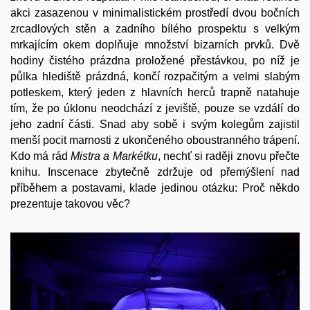
akci zasazenou v minimalistickém prostředí dvou bočních
zrcadlových stěn a zadního bílého prospektu s velkým
mrkajícím okem doplňuje množství bizarních prvků. Dvě
hodiny čistého prázdna proložené přestávkou, po níž je
půlka hlediště prázdná, končí rozpačitým a velmi slabým
potleskem, který jeden z hlavních herců trapně natahuje
tím, že po úklonu neodchází z jeviště, pouze se vzdálí do
jeho zadní části. Snad aby sobě i svým kolegům zajistil
menší pocit marnosti z ukončeného oboustranného trápení.
Kdo má rád
Mistra a Markétku
, nechť si raději znovu přečte
knihu. Inscenace zbytečně zdržuje od přemýšlení nad
příběhem a postavami, klade jedinou otázku: Proč někdo
prezentuje takovou věc?