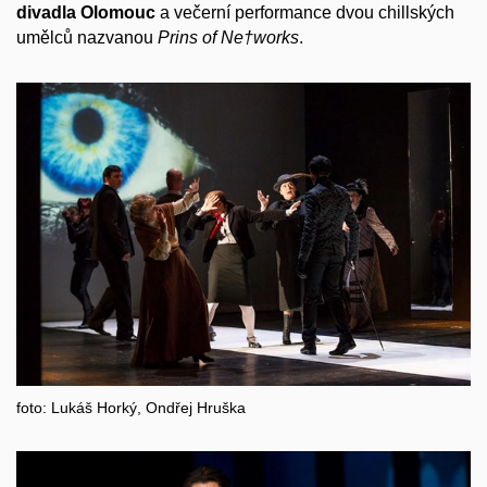
divadla Olomouc
a večerní performance dvou chillských
umělců nazvanou
Prins of Ne†works
.
foto: Lukáš Horký, Ondřej Hruška