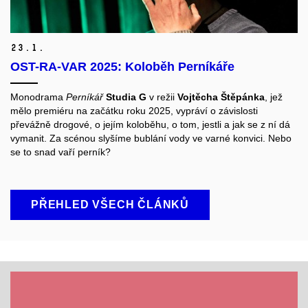
23.
1.
OST-RA-VAR 2025: Koloběh Perníkáře
Monodrama
Perníkář
Studia G
v režii
Vojtěcha Štěpánka
, jež
mělo premiéru na začátku roku 2025, vypráví o závislosti
převážně drogové, o jejím koloběhu, o tom, jestli a jak se z ní dá
vymanit. Za scénou slyšíme bublání vody ve varné konvici. Nebo
se to snad vaří perník?
PŘEHLED VŠECH ČLÁNKŮ