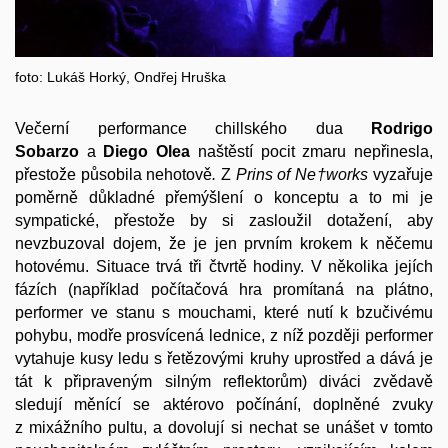
foto: Lukáš Horký, Ondřej Hruška
Večerní performance chillského dua
Rodrigo
Sobarzo
a
Diego Olea
naštěstí pocit zmaru nepřinesla,
přestože působila nehotově
.
Z
Prins of Ne
†
works
vyzařuje
poměrně důkladné přemýšlení o konceptu a to mi je
sympatické, přestože by si zasloužil dotažení, aby
nevzbuzoval dojem, že je jen prvním krokem k něčemu
hotovému. Situace trvá tři čtvrtě hodiny. V několika jejích
fázích (například počítačová hra promítaná na plátno,
performer ve stanu s mouchami, které nutí k bzučivému
pohybu, modře prosvícená lednice, z níž později performer
vytahuje kusy ledu s řetězovými kruhy uprostřed a dává je
tát k připraveným silným reflektorům) diváci zvědavě
sledují měnící se aktérovo počínání, doplněné zvuky
z mixážního pultu, a dovolují si nechat se unášet v tomto