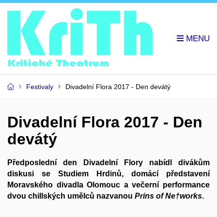
Festivaly
Divadelní Flora 2017 - Den devátý
Divadelní Flora 2017 - Den
devátý
Předposlední den
Divadelní Flory
nabídl divákům
diskusi se
Studiem Hrdinů
, domácí představení
Moravského divadla Olomouc
a večerní performance
dvou chillských umělců nazvanou
Prins of Ne†works
.