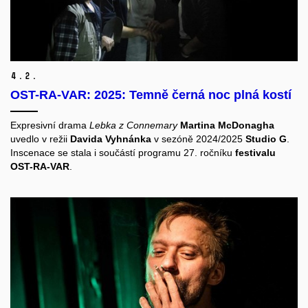
4.
2.
OST-RA-VAR: 2025: Temně černá noc plná kostí
Expresivní drama
Lebka z Connemary
Martina McDonagha
uvedlo v režii
Davida Vyhnánka
v sezóně 2024/2025
Studio G
.
Inscenace se stala i součástí programu 27. ročníku
festivalu
OST-RA-VAR
.