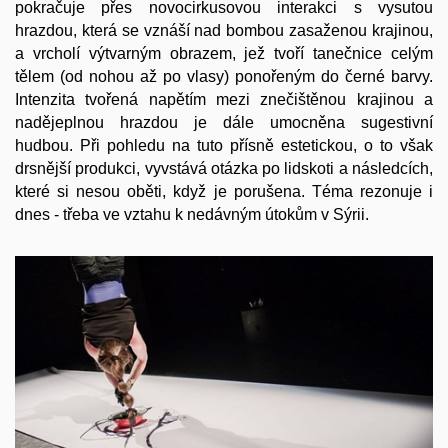
pokračuje přes novocirkusovou interakci s vysutou
hrazdou, která se vznáší nad bombou zasaženou krajinou,
a vrcholí výtvarným obrazem, jež tvoří tanečnice celým
tělem (od nohou až po vlasy) ponořeným do černé barvy.
Intenzita tvořená napětím mezi znečištěnou krajinou a
nadějeplnou hrazdou je dále umocněna sugestivní
hudbou. Při pohledu na tuto přísně estetickou, o to však
drsnější produkci, vyvstává otázka po lidskoti a následcích,
které si nesou oběti, když je porušena. Téma rezonuje i
dnes - třeba ve vztahu k nedávným útokům v Sýrii.