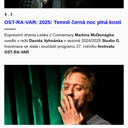
4.
2.
OST-RA-VAR: 2025: Temně černá noc plná kostí
Expresivní drama
Lebka z Connemary
Martina McDonagha
uvedlo v režii
Davida Vyhnánka
v sezóně 2024/2025
Studio G
.
Inscenace se stala i součástí programu 27. ročníku
festivalu
OST-RA-VAR
.