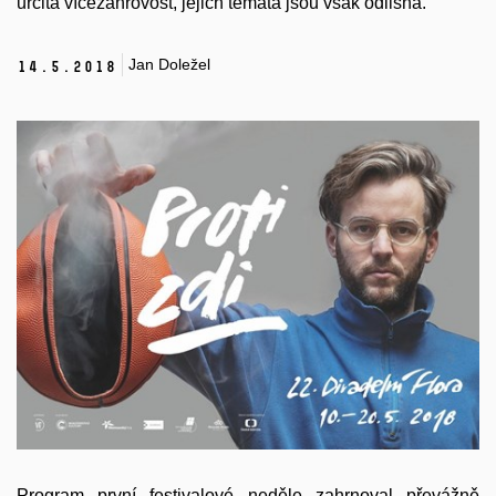
určitá vícežánrovost, jejich témata jsou však odlišná.
Jan Doležel
14.
5.
2018
Program první festivalové neděle zahrnoval převážně