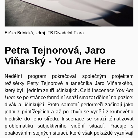
Eliška Brtnická, zdroj: FB Divadelní Flora
Petra Tejnorová, Jaro
Viňarský - You Are Here
Nedělní program pokračoval společným projektem
režisérky Petry Tejnorové a tanečníka Jaro Viňarského,
který byl i jedním ze tří účinkujích. Celá inscenace
You Are
Here
se po stránce formální snaží smazat dělení na pozice:
divák a účinkující. Proto samotní performeři začínají jako
jedni z přihlížejících a až po chvíli se vydělí z kruhového
hlediště do jeho středu. Inscenace se snaží tématizovat
problematiku subjektivního vidění situací. Pracuje s
opakováním stejných situací, které však pokaždé vyznívají