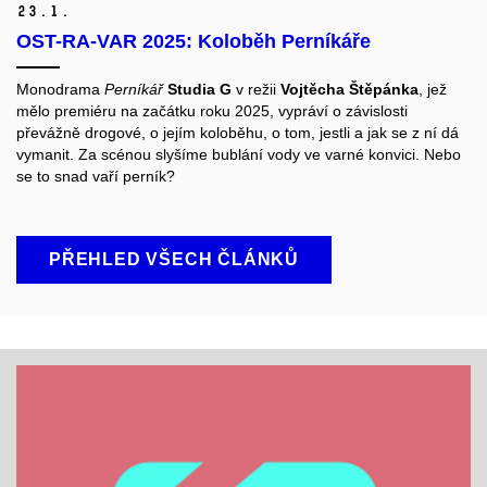
23.
1.
OST-RA-VAR 2025: Koloběh Perníkáře
Monodrama
Perníkář
Studia G
v režii
Vojtěcha Štěpánka
, jež
mělo premiéru na začátku roku 2025, vypráví o závislosti
převážně drogové, o jejím koloběhu, o tom, jestli a jak se z ní dá
vymanit. Za scénou slyšíme bublání vody ve varné konvici. Nebo
se to snad vaří perník?
PŘEHLED VŠECH ČLÁNKŮ