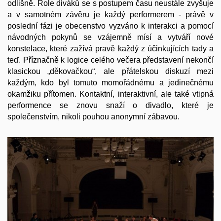
odlišně. Role diváků se s postupem času neustále zvyšuje
a v samotném závěru je každý performerem - právě v
poslední fázi je obecenstvo vyzváno k interakci a pomocí
návodných pokynů se vzájemně mísí a vytváří nové
konstelace, které zažívá pravě každý z účinkujících tady a
teď. Příznačně k logice celého večera představení nekončí
klasickou „děkovačkou“, ale přátelskou diskuzí mezi
každým, kdo byl tomuto momořádnému a jedinečnému
okamžiku přítomen. Kontaktní, interaktivní, ale také vtipná
performence se znovu snaží o divadlo, které je
společenstvím, nikoli pouhou anonymní zábavou.