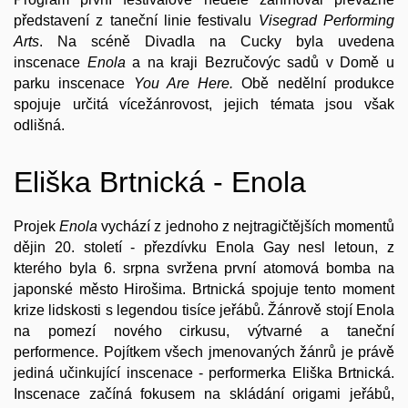
představení z taneční linie festivalu
Visegrad Performing
Arts
. Na scéně Divadla na Cucky byla uvedena
inscenace
Enola
a na kraji Bezručovýc sadů v Domě u
parku inscenace
You Are Here.
Obě nedělní produkce
spojuje určitá vícežánrovost, jejich témata jsou však
odlišná.
Eliška Brtnická - Enola
Projek
Enola
vychází z jednoho z nejtragičtějších momentů
dějin 20. století - přezdívku Enola Gay nesl letoun, z
kterého byla 6. srpna svržena první atomová bomba na
japonské město Hirošima. Brtnická spojuje tento moment
krize lidskosti s legendou tisíce jeřábů. Žánrově stojí Enola
na pomezí nového cirkusu, výtvarné a taneční
performence. Pojítkem všech jmenovaných žánrů je právě
jediná učinkující inscenace - performerka Eliška Brtnická.
Inscenace začíná fokusem na skládání origami jeřábů,