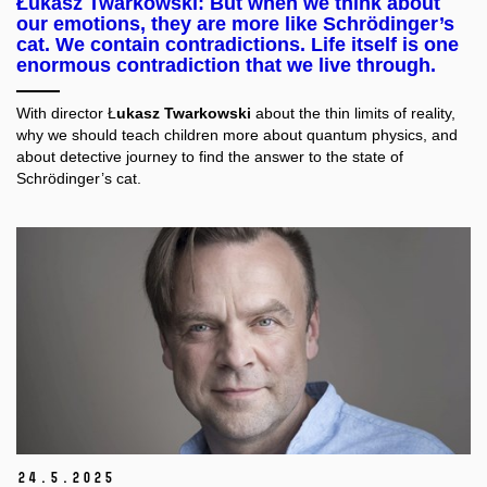
Łukasz Twarkowski: But when we think about
our emotions, they are more like Schrödinger’s
cat. We contain contradictions. Life itself is one
enormous contradiction that we live through.
With director Ł
ukasz Twarkowski
about the thin limits of reality,
why we should teach children more about quantum physics, and
about detective journey to find the answer to the state of
Schrödinger’s cat.
24.
5.
2025