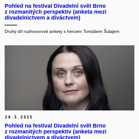
Pohled na festival Divadelní svět Brno
z rozmanitých perspektiv (anketa mezi
divadelnictvem a diváctvem)
Druhý díl rozhovorové ankety s hercem Tomášem Šulajem
24.
5.
2025
Pohled na festival Divadelní svět Brno
z rozmanitých perspektiv (anketa mezi
divadelnictvem a diváctvem)