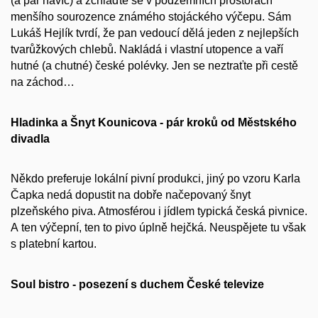
(a pár navíc) a zchlaďte se v podzemních prostorách
menšího sourozence známého stojáckého výčepu. Sám
Lukáš Hejlík tvrdí, že pan vedoucí dělá jeden z nejlepších
tvarůžkových chlebů. Nakládá i vlastní utopence a vaří
hutné (a chutné) české polévky. Jen se neztraťte při cestě
na záchod…
Hladinka a Šnyt Kounicova - pár kroků od Městského
divadla
Někdo preferuje lokální pivní produkci, jiný po vzoru Karla
Čapka nedá dopustit na dobře načepovaný šnyt
plzeňského piva. Atmosférou i jídlem typická česká pivnice.
A ten výčepní, ten to pivo úplně hejčká. Neuspějete tu však
s platební kartou.
Soul bistro - posezení s duchem České televize