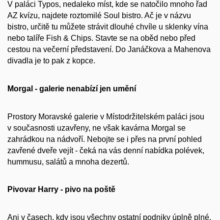
V paláci Typos, nedaleko míst, kde se natočilo mnoho řad
AZ kvízu, najdete roztomilé Soul bistro. Ač je v názvu
bistro, určitě tu můžete strávit dlouhé chvíle u sklenky vína
nebo talíře Fish & Chips. Stavte se na oběd nebo před
cestou na večerní představení. Do Janáčkova a Mahenova
divadla je to pak z kopce.
Morgal - galerie nenabízí jen umění
Prostory Moravské galerie v Místodržitelském paláci jsou
v současnosti uzavřeny, ne však kavárna Morgal se
zahrádkou na nádvoří. Nebojte se i přes na první pohled
zavřené dveře vejít - čeká na vás denní nabídka polévek,
hummusu, salátů a mnoha dezertů.
Pivovar Harry - pivo na poště
Ani v časech, kdy jsou všechny ostatní podniky úplně plné,