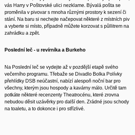
vás Harry v Poštovské ulici nezklame. Bývalá pošta se
proměnila v pivovar s mnoha různými prostory k sezení či
stání. Na baru si nechejte načepovat některé z místních piv
a vyberte si místo, případně můžete korzovat s půllitrem na
zahrádku a zpět.
Poslední leč - u revírníka a Burkeho
Na Poslední leč se vydejte až v pozdější etapě svého
večerního programu. Třebaže se Divadlo Bolka Polívky
přehlídky DSB neúčastní, nabízí alespoň noční bar pro
všechny, kterým jsou hospody a kavárny málo. Určitě tam
potkáte některé recenzenty Theatrocénu, které zrovna
nebudou děsit uzávěrky pro další den. Zrádné jsou schody
na toaletu, a to dokonce i pro střízlivé.