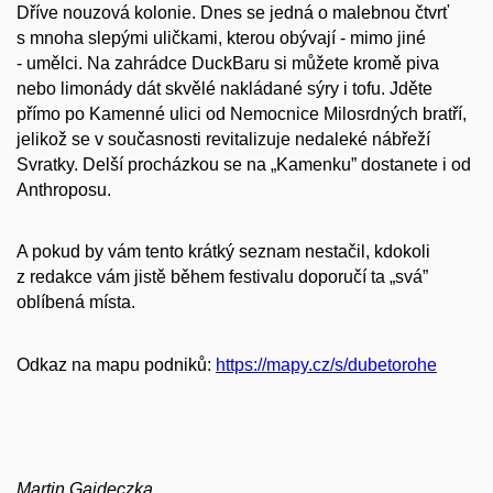
Dříve nouzová kolonie. Dnes se jedná o malebnou čtvrť
s mnoha slepými uličkami, kterou obývají - mimo jiné
- umělci. Na zahrádce DuckBaru si můžete kromě piva
nebo limonády dát skvělé nakládané sýry i tofu. Jděte
přímo po Kamenné ulici od Nemocnice Milosrdných bratří,
jelikož se v současnosti revitalizuje nedaleké nábřeží
Svratky. Delší procházkou se na „Kamenku” dostanete i od
Anthroposu.
A pokud by vám tento krátký seznam nestačil, kdokoli
z redakce vám jistě během festivalu doporučí ta „svá”
oblíbená místa.
Odkaz na mapu podniků:
https://mapy.cz/s/dubetorohe
Martin Gaideczka