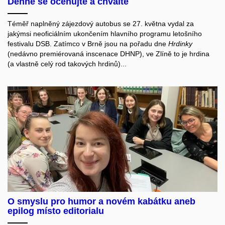
Denně se oceňujte a chvalte
Téměř naplněný zájezdový autobus se 27. května vydal za
jakýmsi neoficiálním ukončením hlavního programu letošního
festivalu DSB. Zatímco v Brně jsou na pořadu dne
Hrdinky
(nedávno premiérovaná inscenace DHNP), ve Zlíně to je hrdina
(a vlastně celý rod takových hrdinů)...
O smyslu pro humor a novém kabátku aneb
epilog místo editorialu