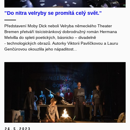
"Do nitra velryby se promítá celý svět."
Představení Moby Dick neboli Velryba německého Theater
Bremen přetváří tisícistránkový dobrodružný román Hermana
Melvilla do spleti poetických, básnicko – divadelně
- technologických obrazů. Autorky Viktorii Pavlíčkovou a Lauru
Genčúrovou okouzlila jeho nápaditost...
24.
5.
2023