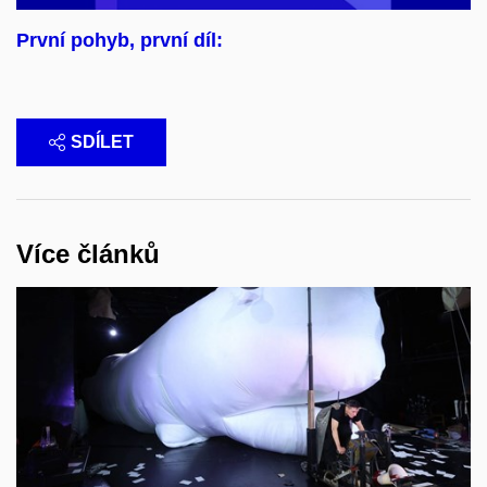
První pohyb, první díl:
SDÍLET
Více článků