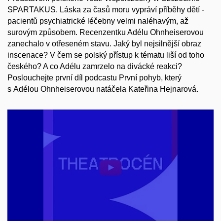
SPARTAKUS. Láska za časů moru vypráví příběhy dětí -
pacientů psychiatrické léčebny velmi naléhavým, až
surovým způsobem. Recenzentku Adélu Ohnheiserovou
zanechalo v otřeseném stavu. Jaký byl nejsilnější obraz
inscenace? V čem se polský přístup k tématu liší od toho
českého? A co Adélu zamrzelo na divácké reakci?
Poslouchejte první díl podcastu První pohyb, který
s Adélou Ohnheiserovou natáčela Kateřina Hejnarová.
Povolit cookies a přehrát
Otevřít na youtube.com