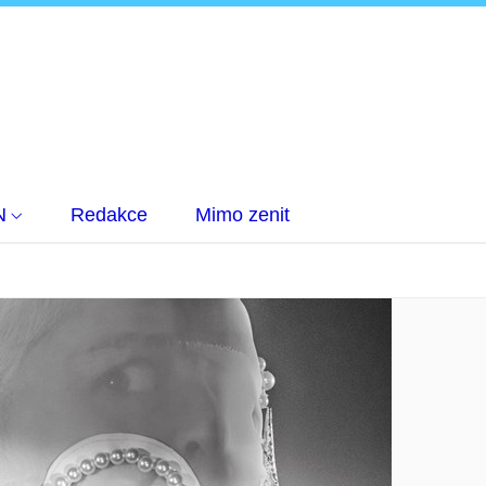
N
Redakce
Mimo zenit