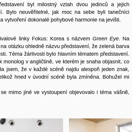
stavení byl milostný vztah dvou jedinců a jejich
. Bylo neuvěřitelné, jak moc na sebe byli tanečníci
ů a vytvoření dokonalé pohybové harmonie na jevišti.
stivalové linky Fokus: Korea s názvem
Green Eye
. Na
 na otázku ohledně názvu představení, že zelená barva
osti. Téma žárlivosti bylo hlavním tématem představení.
 monolog v angličtině, ve kterém je snaha objasnit, co
ávala jsem, že v každé scéně najdu alespoň jeden znak,
 jelikož hned v úvodní scéně byla zmíněna. Bohužel mi
se mimo jiné ve vystoupení objevovalo i téma vášně,