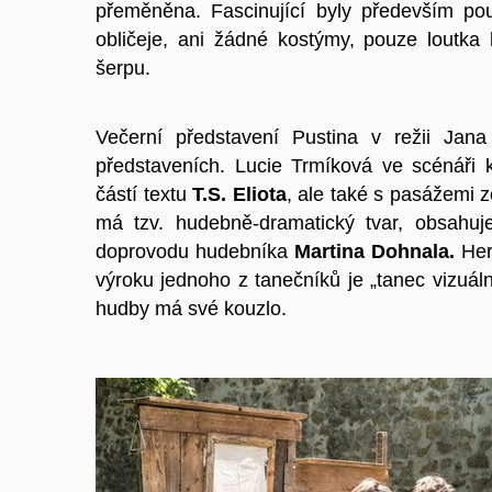
přeměněna. Fascinující byly především pou
obličeje, ani žádné kostýmy, pouze loutka
šerpu.
Večerní představení Pustina v režii Ja
představeních. Lucie Trmíková ve scénáři 
částí textu
T.S. Eliota
, ale také s pasážemi 
má tzv. hudebně-dramatický tvar, obsahuje 
doprovodu hudebníka
Martina Dohnala.
Her
výroku jednoho z tanečníků je „tanec vizuál
hudby má své kouzlo.