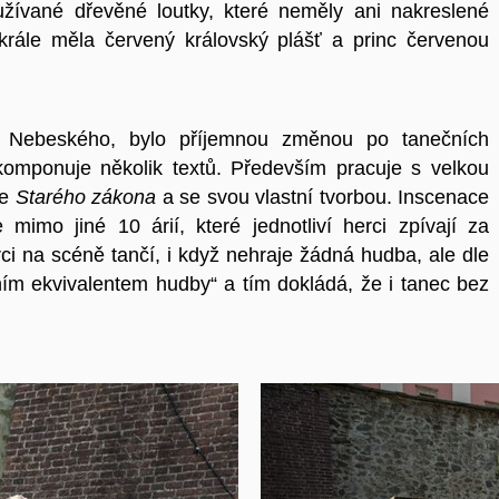
žívané dřevěné loutky, které neměly ani nakreslené
 krále měla červený královský plášť a princ červenou
na Nebeského, bylo příjemnou změnou po tanečních
komponuje několik textů. Především pracuje s velkou
ze
Starého zákona
a se svou vlastní tvorbou. Inscenace
mimo jiné 10 árií, které jednotliví herci zpívají za
ci na scéně tančí, i když nehraje žádná hudba, ale dle
ním ekvivalentem hudby“ a tím dokládá, že i tanec bez