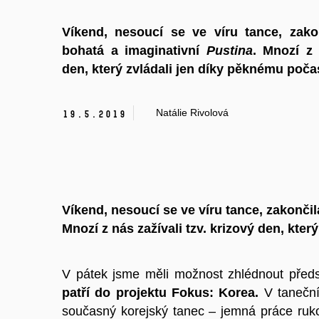
Víkend, nesoucí se ve víru tance, zak
bohatá a imaginativní
Pustina
. Mnozí z 
den, který zvládali jen díky pěknému počas
Natálie Rivolová
19.
5.
2019
Víkend, nesoucí se ve víru tance, zakonč
Mnozí z nás zažívali tzv. krizový den, kter
V pátek jsme měli možnost zhlédnout před
patří do projektu Fokus: Korea.
V tanečn
současný korejský tanec – jemná práce ruko