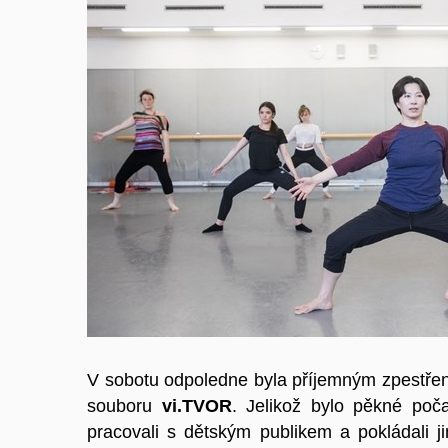
V sobotu odpoledne byla příjemným zpestřen
souboru
vi.TVOR
. Jelikož bylo pěkné poča
pracovali s dětským publikem a pokládali j