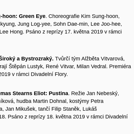
-hoon: Green Eye
. Choreografie Kim Sung-hoon,
g-kyung, Jung Log-yee, Sohn Dae-min, Lee Joo-hee,
Lee Hong. Psáno z reprízy 17. května 2019 v rámci
Široký a Bystrozraký.
Tvůrčí tým Alžběta Vitvarová,
ají Štěpán Lustyk, René Vitvar, Milan Vedral. Premiéra
2019 v rámci Divadelní Flory.
mas Stearns Eliot: Pustina
. Režie Jan Nebeský,
míková, hudba Martin Dohnal, kostýmy Petra
a, Jan Mikušek, tančí Filip Staněk, Lukáš
18. Psáno z reprízy 18. května 2019 v rámci Divadelní