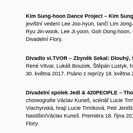
Kim Sung-hoon Dance Project – Kim Sung
jevištní vedení Lee Joo-hyun, tančí Lim Jon
Ryu Jin-wook, Lee Ji-yoon, Goh Dong-hoon, 
Divadelní Flory.
Divadlo vi.TVOR – Zbyněk Sekal: Dlouhý, 
René Vitvar, Lukáš Bouzek, Štěpán Lustyk, hr
30. května 2017. Psáno z reprízy 18. května 
Divadelní spolek Jedl & 420PEOPLE – Tho
choreografie Václav Kuneš, scénář Lucie Tr
Vlachynská, hrají Lucie Trmíková, Petr Jeništ
Nastišin/Václav Kuneš. Premiéra 18. října 20
Flory.