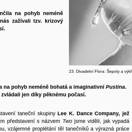
ončila na pohyb neméně
nás zažívali tzv. krizový
í.
23. Divadelní Flora: Šepoty a výkř
ila na pohyb neméně bohatá a imaginativní
Pustina
.
ý zvládali jen díky pěknému počasí.
stavení taneční skupiny
Lee K. Dance Company, jež
ím představení s názvem
Two
jsme viděli, jak vypadá
u, vzájemné proplétání těl tanečníků a výrazná práce