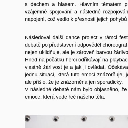
s dechem a hlasem. Hlavním tématem před
vzájemné spojování a následné rozpojování
napojení, což vedlo k přesnosti jejich pohyb
Následoval další dance project v rámci fe
debatě po představení odpověděl choreograf
nejen uklidňuje, ale je zároveň barvou žárliv
Hned na počátku herci odříkávají na playback
vlastně žárlivost je a jak ji ovládat. Oček
jednu situaci, která tuto emoci znázorňuje,
ale přišlo, že je znázorněna jen sporadicky.
V následné debatě nám bylo objasněno, že 
emoce, která vede řeč našeho těla.