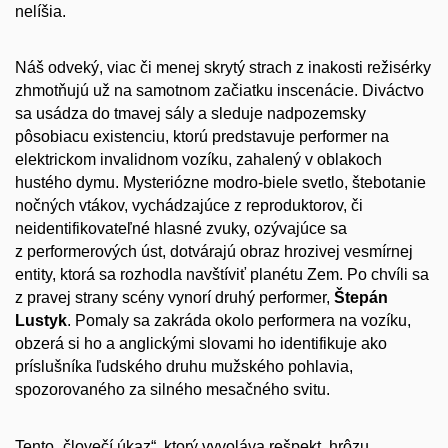
nelíšia.
Náš odveký, viac či menej skrytý strach z inakosti režisérky
zhmotňujú už na samotnom začiatku inscenácie. Diváctvo
sa usádza do tmavej sály a sleduje nadpozemsky
pôsobiacu existenciu, ktorú predstavuje performer na
elektrickom invalidnom vozíku, zahalený v oblakoch
hustého dymu. Mysteriózne modro-biele svetlo, štebotanie
nočných vtákov, vychádzajúce z reproduktorov, či
neidentifikovateľné hlasné zvuky, ozývajúce sa
z performerových úst, dotvárajú obraz hrozivej vesmírnej
entity, ktorá sa rozhodla navštíviť planétu Zem. Po chvíli sa
z pravej strany scény vynorí druhý performer,
Štepán
Lustyk
. Pomaly sa zakráda okolo performera na vozíku,
obzerá si ho a anglickými slovami ho identifikuje ako
príslušníka ľudského druhu mužského pohlavia,
spozorovaného za silného mesačného svitu.
Tento „človečí úkaz“, ktorý vyvoláva rešpekt, hrôzu,