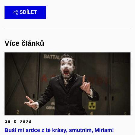
SDÍLET
Více článků
30.
5.
2024
Buší mi srdce z té krásy, smutním, Miriam!