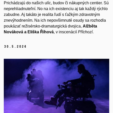
Prichádzajú do našich ulíc, budov či nákupných centier. Sú
neprehliadnuteľní. No na ich existenciu aj tak každý rýchlo
zabudne. Aj takáto je realita ľudí s ťažkým zdravotným
znevýhodnením. Na ich nepovšimnuté osudy sa rozhodla
poukázať režisérsko-dramaturgická dvojica,
Alžběta
Nováková
a
Eliška Říhová
, v inscenácií
Příchozí
.
30.
5.
2024