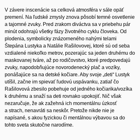
V závere inscenácie sa celková atmosféra v sále opäť
premení. Na ľudské zmysly znova pôsobí temné osvetlenie
a tajomné zvuky. Pred zrakom diváctva sa v priebehu pár
minút odohrajú všetky fázy životného cyklu človeka. Od
plodenia, symbolicky znázorneného nahými telami
Štepána Lustyka a Natálie Rašilovovej, ktoré sú od seba
vzdialené niekoľko metrov, pozerajúc sa jeden druhému do
maskovanej tváre, až po rodičovstvo, ktoré predpovedajú
zvuky, napodobňujúce novorodenecký plač a vozíky,
ponášajúce sa na detské kočiare. Aby svoje „deti“ Lustyk
utíšil, začne im spievať ľudovú uspávanku, zatiaľ čo
Rašilovová zbesilo pobehuje od jedného kočiarika/vozíka
k druhému a snaží sa deti rovnako upokojiť. Nič však
nezaručuje, že ak zažehná ich momentálnu úzkosť
a strach, nenavráti sa neskôr. Pretože nikde nie je
napísané, s akou fyzickou či mentálnou výbavou sa do
tohto sveta skutočne narodíme.