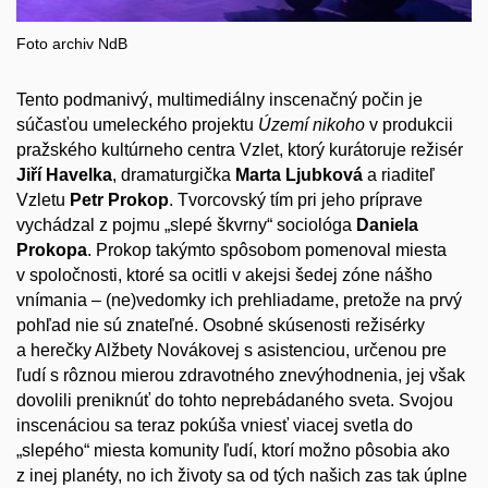
Foto archiv NdB
Tento podmanivý, multimediálny inscenačný počin je
súčasťou umeleckého projektu
Území nikoho
v produkcii
pražského kultúrneho centra
Vzlet
, ktorý kurátoruje režisér
Jiří Havelka
, dramaturgička
Marta Ljubková
a riaditeľ
Vzletu
Petr Prokop
. Tvorcovský tím pri jeho príprave
vychádzal z pojmu „slepé škvrny“ sociológa
Daniela
Prokopa
. Prokop takýmto spôsobom pomenoval miesta
v spoločnosti, ktoré sa ocitli v akejsi šedej zóne nášho
vnímania
–
(ne)vedomky ich prehliadame, pretože na prvý
pohľad nie sú znateľné. Osobné skúsenosti režisérky
a herečky Alžbety Novákovej s asistenciou, určenou pre
ľudí s rôznou mierou zdravotného znevýhodnenia, jej však
dovolili preniknúť do tohto neprebádaného sveta. Svojou
inscenáciou sa teraz pokúša vniesť viacej svetla do
„slepého“ miesta komunity ľudí, ktorí možno pôsobia ako
z inej planéty, no ich životy sa od tých našich zas tak úplne