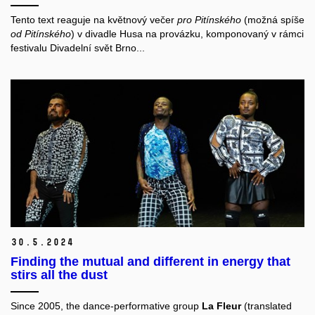
Tento text reaguje na květnový večer
pro Pitínského
(možná spíše
od Pitínského
) v divadle Husa na provázku, komponovaný v rámci
festivalu Divadelní svět Brno...
30.
5.
2024
Finding the mutual and different in energy that
stirs all the dust
Since 2005, the dance-performative group
La Fleur
(translated