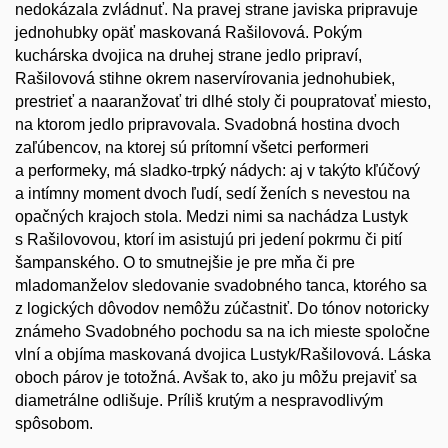
nedokázala zvládnuť. Na pravej strane javiska pripravuje
jednohubky opäť maskovaná Rašilovová. Pokým
kuchárska dvojica na druhej strane jedlo pripraví,
Rašilovová
stihne okrem naservírovania jednohubiek,
prestrieť a naaranžovať tri dlhé stoly či poupratovať miesto,
na ktorom jedlo pripravovala. Svadobná hostina dvoch
zaľúbencov, na ktorej sú prítomní všetci performeri
a performeky, má sladko-trpký nádych: aj v takýto kľúčový
a intímny moment dvoch ľudí, sedí ženích s nevestou na
opačných krajoch stola. Medzi nimi sa nachádza Lustyk
s Rašilovovou, ktorí im asistujú pri jedení pokrmu či pití
šampanského. O to smutnejšie je pre mňa či pre
mladomanželov sledovanie svadobného tanca, ktorého sa
z logických dôvodov nemôžu zúčastniť. Do tónov notoricky
známeho Svadobného pochodu sa na ich mieste spoločne
vlní a objíma maskovaná dvojica Lustyk/Rašilovová. Láska
oboch párov je totožná. Avšak to, ako ju môžu prejaviť sa
diametrálne odlišuje. Príliš krutým a nespravodlivým
spôsobom.