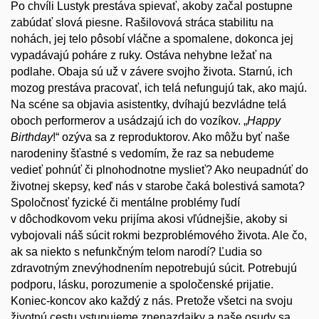
Po chvíli Lustyk prestáva spievať, akoby začal postupne
zabúdať slová piesne. Rašilovová stráca stabilitu na
nohách, jej telo pôsobí vláčne a spomalene, dokonca jej
vypadávajú poháre z ruky. Ostáva nehybne ležať na
podlahe. Obaja sú už v závere svojho života. Starnú, ich
mozog prestáva pracovať, ich telá nefungujú tak, ako majú.
Na scéne sa objavia asistentky, dvíhajú bezvládne telá
oboch performerov a usádzajú ich do vozíkov. „
Happy
Birthday
!“ ozýva sa z reproduktorov. Ako môžu byť naše
narodeniny šťastné s vedomím, že raz sa nebudeme
vedieť pohnúť či plnohodnotne myslieť? Ako neupadnúť do
životnej skepsy, keď nás v starobe čaká bolestivá samota?
Spoločnosť fyzické či mentálne problémy ľudí
v dôchodkovom veku prijíma akosi vľúdnejšie, akoby si
vybojovali náš súcit rokmi bezproblémového života. Ale čo,
ak sa niekto s nefunkčným telom narodí? Ľudia so
zdravotným znevýhodnením nepotrebujú súcit. Potrebujú
podporu, lásku, porozumenie a spoločenské prijatie.
Koniec-koncov ako každý z nás. Pretože všetci na svoju
životnú cestu vstupujeme znenazdajky a naše osudy sa