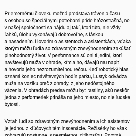
Priemernému človeku možná predstava trávenia času
s osobou so špeciálnymi potrebami príde hrôzostrašná, no
v našej spoločnosti sa nájdu aj takí, ktorí túto, nie vždy
ľahkú, úlohu vykonávajú dobrovoľne, s láskou
a nasadením. Hovorím o asistentoch a asistentkách, vďaka
ktorým môžu ľudia so zdravotným znevýhodnením zakúšať
plnohodnotný život. V performance sú oni tí jediní, ktorí
navštevujú muža v ohrade, kŕmia ho, dávajú mu napiť
a hovoria jeho nezrozumiteľnou rečou. Keď robotický hlas
oznámi koniec návštevných hodín parku, Lustyk odvádza
muža na vozíku preč z ohrady, z jeho nedôstojného
väzenia. V ohradách predsa môžu byť rastliny, akú neskôr
jedna z performeriek prináša na jeho miesto, no nie ľudské
bytosti.
Vzťah ľudí so zdravotným znevýhodnením a ich asistentov
je jednou z kľúčových tém inscenácie. Režisérky ho však
zobrazujú postupne, s nesmiernou citlivosťou. Prvotná