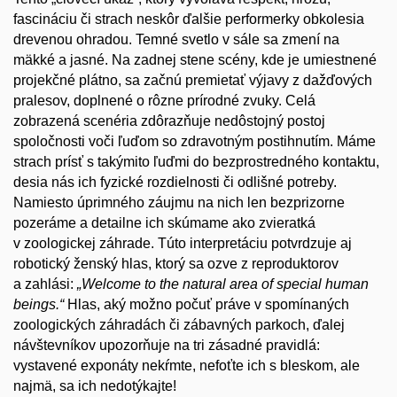
fascináciu či strach neskôr ďalšie performerky obkolesia
drevenou ohradou. Temné svetlo v sále sa zmení na
mäkké a jasné. Na zadnej stene scény, kde je umiestnené
projekčné plátno, sa začnú premietať výjavy z dažďových
pralesov, doplnené o rôzne prírodné zvuky. Celá
zobrazená scenéria zdôrazňuje nedôstojný postoj
spoločnosti voči ľuďom so zdravotným postihnutím. Máme
strach prísť s takýmito ľuďmi do bezprostredného kontaktu,
desia nás ich fyzické rozdielnosti či odlišné potreby.
Namiesto úprimného záujmu na nich len bezprizorne
pozeráme a detailne ich skúmame ako zvieratká
v zoologickej záhrade. Túto interpretáciu potvrdzuje aj
robotický ženský hlas, ktorý sa ozve z reproduktorov
a zahlási:
„Welcome to the natural area of special human
beings.“
Hlas, aký možno počuť práve v spomínaných
zoologických záhradách či zábavných parkoch, ďalej
návštevníkov upozorňuje na tri zásadné pravidlá:
vystavené exponáty nekŕmte, nefoťte ich s bleskom, ale
najmä, sa ich nedotýkajte!