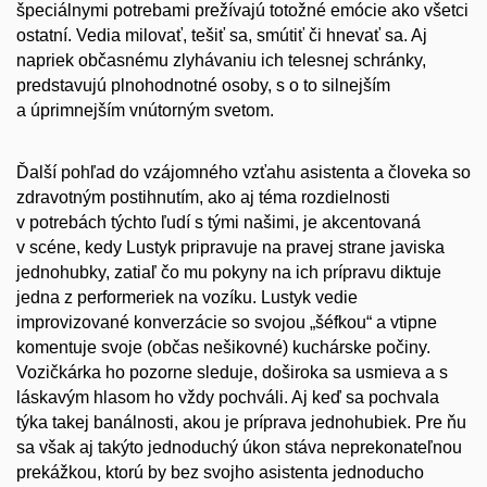
špeciálnymi potrebami prežívajú totožné emócie ako všetci
ostatní. Vedia milovať, tešiť sa, smútiť či hnevať sa. Aj
napriek občasnému zlyhávaniu ich telesnej schránky,
predstavujú plnohodnotné osoby, s o to silnejším
a úprimnejším vnútorným svetom.
Ďalší pohľad do vzájomného vzťahu asistenta a človeka so
zdravotným postihnutím, ako aj téma rozdielnosti
v potrebách týchto ľudí s tými našimi, je akcentovaná
v scéne, kedy Lustyk pripravuje na pravej strane javiska
jednohubky, zatiaľ čo mu pokyny na ich prípravu diktuje
jedna z performeriek na vozíku. Lustyk vedie
improvizované konverzácie so svojou „šéfkou“ a vtipne
komentuje svoje (občas nešikovné) kuchárske počiny.
Vozičkárka ho pozorne sleduje, doširoka sa usmieva a s
láskavým hlasom ho vždy pochváli. Aj keď sa pochvala
týka takej banálnosti, akou je príprava jednohubiek. Pre ňu
sa však aj takýto jednoduchý úkon stáva neprekonateľnou
prekážkou, ktorú by bez svojho asistenta jednoducho