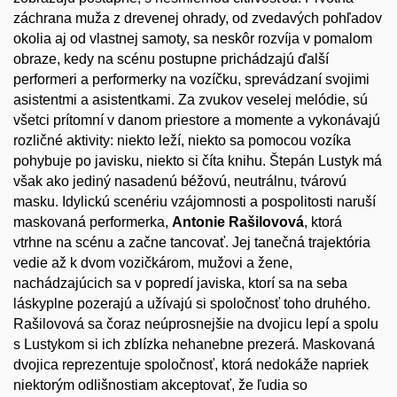
záchrana muža z drevenej ohrady, od zvedavých pohľadov
okolia aj od vlastnej samoty, sa neskôr rozvíja v pomalom
obraze, kedy na scénu postupne prichádzajú ďalší
performeri a performerky na vozíčku, sprevádzaní svojimi
asistentmi a asistentkami. Za zvukov veselej melódie, sú
všetci prítomní v danom priestore a momente a vykonávajú
rozličné aktivity: niekto leží, niekto sa pomocou vozíka
pohybuje po javisku, niekto si číta knihu. Štepán Lustyk má
však ako jediný nasadenú béžovú, neutrálnu, tvárovú
masku. Idylickú scenériu vzájomnosti a pospolitosti naruší
maskovaná performerka,
Antonie Rašilovová
, ktorá
vtrhne na scénu a začne tancovať. Jej tanečná trajektória
vedie až k dvom vozičkárom, mužovi a žene,
nachádzajúcich sa v popredí javiska, ktorí sa na seba
láskyplne pozerajú a užívajú si spoločnosť toho druhého.
Rašilovová sa čoraz neúprosnejšie na dvojicu lepí a spolu
s Lustykom si ich zblízka nehanebne prezerá. Maskovaná
dvojica reprezentuje spoločnosť, ktorá nedokáže napriek
niektorým odlišnostiam akceptovať, že ľudia so