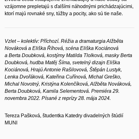
vzájomne prepletajú s ďalšími náhodnými prichádzajúcimi,
ktorí majú rovnaké sny, túžby a pocity, ako sú tie naše.
Vzlet – kolektív: Příchozí. Réžia a dramaturgia Alžběta
Nováková a Eliška Říhová, scéna Eliška Kociánová
a Berta Doubková, kostýmy Matilda Tlolková, masky Berta
Doubková, hudba Matěj Šíma, svetelný dizajn Eliška
Kociánová, Hrajú
Antonie Rašilovová, Štěpán Lustyk,
Lenka Dvořáková, Kateřina Cuřínová, Michal Greško,
Michal Novotný, Kristýna Kolenčíková, Alžběta Nováková,
Berta Doubková, Kamila Selementová. Premiéra 29.
novembra 2022. Písané z reprízy 28. mája 2024.
Tereza Pašková, študentka Katedry divadelných štúdií
MUNI