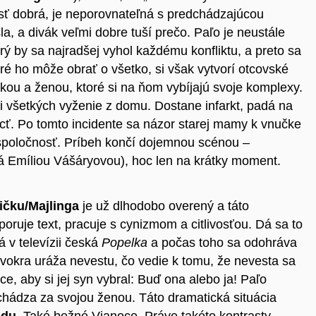
osť dobrá, je neporovnateľná s predchádzajúcou
la, a divák veľmi dobre tuší prečo. Paľo je neustále
orý by sa najradšej vyhol každému konfliktu, a preto sa
ré ho môže obrať o všetko, si však vytvorí otcovské
tkou a ženou, ktoré si na ňom vybíjajú svoje komplexy.
ni všetkých vyženie z domu. Dostane infarkt, padá na
ôcť. Po tomto incidente sa názor starej mamy k vnučke
 spoločnosť. Príbeh končí dojemnou scénou –
ná
Emíliou Vášáryovou
), hoc len na krátky moment.
ičku/Majlinga
je už dlhodobo overený a táto
poruje text, pracuje s cynizmom a citlivosťou. Dá sa to
á v televízii česká
Popelka
a počas toho sa odohráva
svokra uráža nevestu, čo vedie k tomu, že nevesta sa
e, aby si jej syn vybral: Buď ona alebo ja! Paľo
dchádza za svojou ženou. Táto dramatická situácia