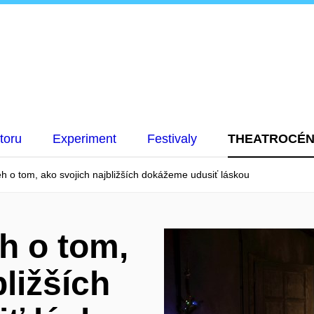
toru
Experiment
Festivaly
THEATROCÉ
eh o tom, ako svojich najbližších dokážeme udusiť láskou
eh o tom,
ližších