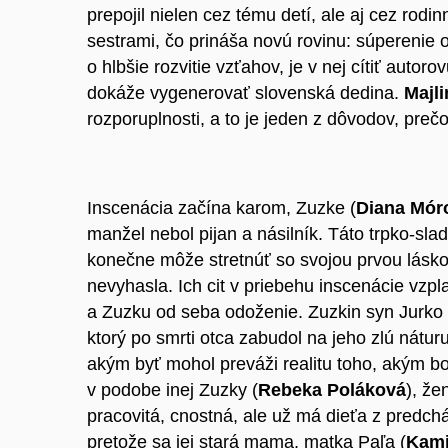
prepojil nielen cez tému detí, ale aj cez rodi
sestrami, čo prináša novú rovinu: súperenie 
o hlbšie rozvitie vzťahov, je v nej cítiť autor
dokáže vygenerovať slovenská dedina.
Majl
rozporuplnosti, a to je jeden z dôvodov, preč
Inscenácia začína karom, Zuzke (
Diana Mór
manžel nebol pijan a násilník. Táto trpko-sla
konečne môže stretnúť so svojou prvou lásko
nevyhasla. Ich cit v priebehu inscenácie vzp
a Zuzku od seba odoženie. Zuzkin syn Jurko 
ktorý po smrti otca zabudol na jeho zlú náturu
akým byť mohol preváži realitu toho, akým b
v podobe inej Zuzky (
Rebeka Poláková
), že
pracovitá, cnostná, ale už má dieťa z predc
pretože sa jej stará mama, matka Paľa
(
Kami