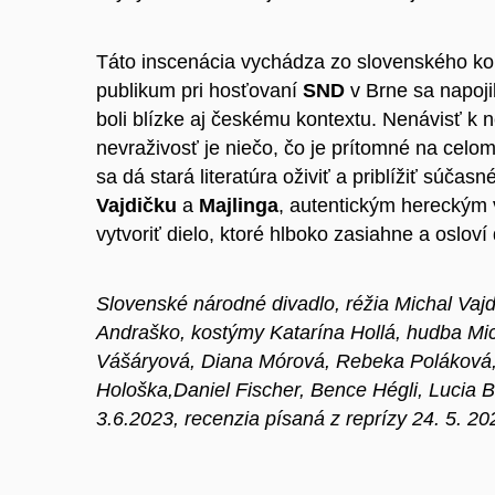
Táto inscenácia vychádza zo slovenského kon
publikum pri hosťovaní
SND
v Brne sa napoji
boli blízke aj českému kontextu. Nenávisť k
nevraživosť je niečo, čo je prítomné na celom
sa dá stará literatúra oživiť a priblížiť sú
Vajdičku
a
Majlinga
, autentickým hereckým 
vytvoriť dielo, ktoré hlboko zasiahne a osloví
Slovenské národné divadlo, réžia
Michal Vajd
Andraško
, kostýmy
Katarína Hollá
, hudba
Mic
Vášáryová
,
Diana Mórová
,
Rebeka Poláková
Hološka
,
Daniel Fischer
,
Bence Hégli
,
Lucia 
3.6.2023, recenzia písaná z reprízy 24. 5. 20