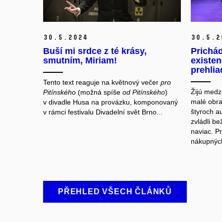
30.
5.
2024
30.
5.
2
Buší mi srdce z té krásy,
Prichád
smutním, Miriam!
existen
prehli
Tento text reaguje na květnový večer
pro
Žijú medz
Pitínského
(možná spíše
od Pitínského
)
malé obr
v divadle Husa na provázku, komponovaný
štyroch au
v rámci festivalu Divadelní svět Brno...
zvládli b
naviac. Pr
nákupných 
PŘEHLED VŠECH ČLÁNKŮ