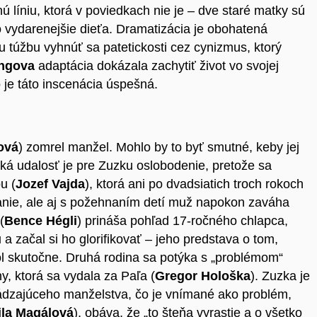
nnú líniu, ktorá v poviedkach nie je – dve staré matky sú
o vydarenejšie dieťa. Dramatizácia je obohatená
ovu túžbu vyhnúť sa patetickosti cez cynizmus, ktorý
ingova
adaptácia dokázala zachytiť život vo svojej
o je táto inscenácia úspešná.
ová
) zomrel manžel. Mohlo by to byť smutné, keby jej
dká udalosť je pre Zuzku oslobodenie, pretože sa
u (
Jozef Vajda
), ktorá ani po dvadsiatich troch rokoch
lanie, ale aj s požehnaním detí muž napokon zaváha
(
Bence Hégli
) prináša pohľad 17-ročného chlapca,
 a začal si ho glorifikovať
–
jeho predstava o tom,
ol skutočne. Druhá rodina sa potýka s „problémom“
ny, ktorá sa vydala za Paľa
(
Gregor Hološka
). Zuzka je
hádzajúceho manželstva, čo je vnímané ako problém,
la Magálová
), obáva, že „to šteňa vyrastie a o všetko