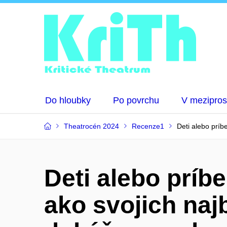
Do hloubky
Po povrchu
V mezipros
Theatrocén 2024
Recenze1
Deti alebo príb
Deti alebo príb
ako svojich najb