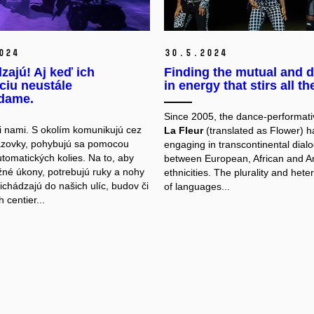
024
30.
5.
2024
zajú! Aj keď ich
Finding the mutual and d
ciu neustále
in energy that stirs all th
adame.
Since 2005, the dance-performat
i nami. S okolím komunikujú cez
La Fleur
(translated as Flower) 
azovky, pohybujú sa pomocou
engaging in transcontinental dial
tomatických kolies. Na to, aby
between European, African and A
ežné úkony, potrebujú ruky a nohy
ethnicities. The plurality and hete
ichádzajú do našich ulíc, budov či
of languages...
centier...