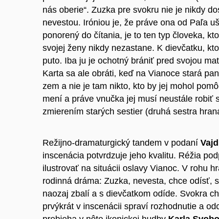
nás oberie“. Zuzka pre svokru nie je nikdy d
nevestou. Iróniou je, že práve ona od Paľa uš
ponorený do čítania, je to ten typ človeka, kt
svojej ženy nikdy nezastane. K dievčatku, kto
puto. Iba ju je ochotný brániť pred svojou ma
Karta sa ale obráti, keď na Vianoce stará pa
zem a nie je tam nikto, kto by jej mohol pom
mení a práve vnučka jej musí neustále robiť
zmierením starých sestier (druhá sestra hra
Režijno-dramaturgický tandem v podaní
Vajd
inscenácia potvrdzuje jeho kvalitu. Réžia pod
ilustrovať na situácii oslavy Vianoc. V rohu hr
rodinná dráma: Zuzka, nevesta, chce odísť, 
naozaj zbalí a s dievčatkom odíde. Svokra chc
prvýkrát v inscenácii spraví rozhodnutie a o