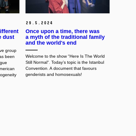
29.
5.
2024
ifferent
Once upon a time, there was
e dust
a myth of the traditional family
and the world's end
ive group
Welcome to the show “Here Is The World
has been
Still Normal“. Today’s topic is the Istanbul
ogue
Convention. A document that favours
merican
genderists and homosexuals!
rogeneity