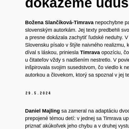
dokážeme udusi
Božena Slančíková-Timrava
nepochybne pa
slovenským autorkám. Jej texty predbehli svo
a presne dokázala zachytiť ľudské neduhy. V
Slovensku písalo v štýle naivného realizmu, 
díval s láskou, priniesla
Timrava
opozíciu, čo
u čitateľov vždy s nadšením nestretlo. V pov
inšpirovala svojim susedstvom, čo viedlo k 
autorkou a človekom, ktorý sa spoznal v jej te
29.
5.
2024
Daniel Majling
sa zameral na adaptáciu dvo
prepojené témou detí: v jednej sa Timrava up
priznať akúkoľvek jeho chybu a v druhej vys