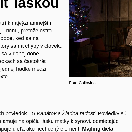
ť láskou
trí k najvýznamnejším
ju dobu, pretože ostro
 dobe, keď sa na
ktorý sa na chyby v človeku
 sa v danej dobe
iedkach sa častokrát
nejednej hádke medzi
xte.
Foto Collavino
ch poviedok -
U Kanátov
a
Žiadna radosť
. Poviedky sú
riamuje na opičiu lásku matky k synovi, odmietajúc
tupuje dieťa ako nechcený element.
Majling
diela