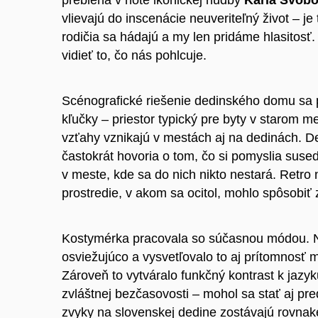
prebieha v nôte ikonickej hudby
Karla Svob
vlievajú do inscenácie neuveriteľný život – 
rodičia sa hádajú a my len pridáme hlasitos
vidieť to, čo nás pohlcuje.
Scénografické riešenie dedinského domu sa p
kľučky
–
priestor typický pre byty v starom 
vzťahy vznikajú v mestách aj na dedinách. Ded
častokrát hovoria o tom, čo si pomyslia susedi
v meste, kde sa do nich nikto nestará. Retro n
prostredie, v akom sa ocitol, mohlo spôsobiť
Kostymérka pracovala so súčasnou módou. Ne
osviežujúco a vysvetľovalo to aj prítomnosť m
Zároveň to vytváralo funkčný kontrast k jazyk
zvláštnej bezčasovosti – mohol sa stať aj pre
zvyky na slovenskej dedine zostávajú rovnak