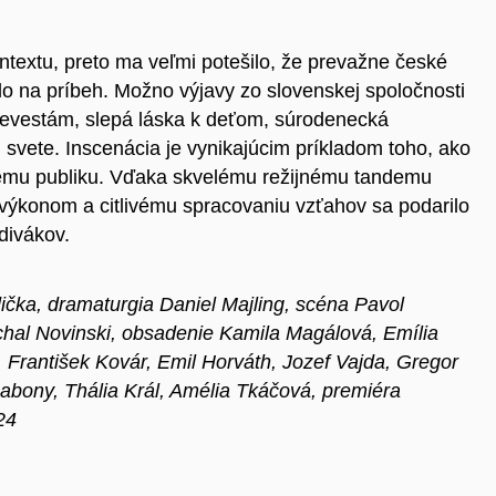
textu, preto ma veľmi potešilo, že prevažne české
lo na príbeh. Možno výjavy zo slovenskej spoločnosti
 nevestám, slepá láska k deťom, súrodenecká
 svete. Inscenácia je vynikajúcim príkladom toho, ako
časnému publiku. Vďaka skvelému režijnému tandemu
výkonom a citlivému spracovaniu vzťahov sa podarilo
 divákov.
ička
, dramaturgia
Daniel Majling
, scéna
Pavol
hal Novinski
, obsadenie
Kamila Magálová
,
Emília
,
František Kovár
,
Emil Horváth
,
Jozef Vajda
,
Gregor
Babony
,
Thália Král
,
Amélia
Tkáčová
, premiéra
24