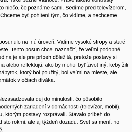
odu
. Také bežné Vianoce. Práve takéto kontrasty
je to niečo, čo poznáme sami. Sedíme pred televízorom,
ť. Chceme byť pohltení tým, čo vidíme, a nechceme
osunulo na inú úroveň. Vidíme vysoké stropy a staré
meste. Tento posun chcel naznačiť, že veľmi podobné
ina je ale pre príbeh dôležitá, pretože postavy si
a alebo reflektujú, ako by mohol byť život iný, keby žili
ábytok, ktorý bol použitý, bol veľmi na mieste, ale
 zmätok v očiach diváka.
zasadzovala dej do minulosti, čo pôsobilo
oderných zariadení v domácnosti (televízor, mobil).
u, ktorým postavy rozprávali. Stavalo príbeh do
d sto rokmi, ale aj týždeň dozadu. Svet sa mení, no
é.