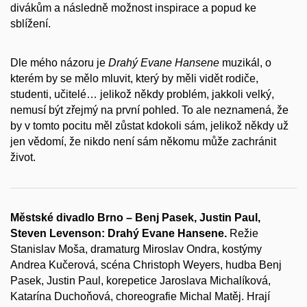
divákům a následně možnost inspirace a popud ke
sblížení.
Dle mého názoru je
Drahý Evane Hansene
muzikál, o
kterém by se mělo mluvit, který by měli vidět rodiče,
studenti, učitelé… jelikož někdy problém, jakkoli velký,
nemusí být zřejmý na první pohled. To ale neznamená, že
by v tomto pocitu měl zůstat kdokoli sám, jelikož někdy už
jen vědomí, že nikdo není sám někomu může zachránit
život.
Městské divadlo Brno –
Benj Pasek, Justin Paul,
Steven Levenson: Drahý Evane Hansene.
Režie
Stanislav Moša, dramaturg Miroslav Ondra, kostýmy
Andrea Kučerová, scéna Christoph Weyers, hudba Benj
Pasek, Justin Paul, korepetice Jaroslava Michalíková,
Katarína Duchoňová, choreografie Michal Matěj. Hrají