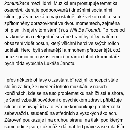
komunikace
mezi lidmi. Muzikálem prostupuje tematika
osamění
, která je podporovaná i dnešními sociálními
sítěmi, jež v muzikálu mají ostatně také velkou roli a jsou
zpřítomněny obrazovkami ve dvou momentech, zejména
při písni „Nejsi v tom sám“ (
You Will Be Found
). Po roce od
nazkoušení a celé jedné sezóně hraní byl díky malému
obsazení vidět posun, který všichni herci ve svých rolích
udělali. Herci byli sehranější a mnohem přirozenější, což
pouze umocnilo ryzost emocí. V rámci tohoto komentáře
bych ráda vypíchla
Lukáše Janotu
.
I přes některé ohlasy o „zastaralé“ režijní koncepci stále
stojím za tím, že uvedení tohoto muzikálu v našich
končinách, kde se na tuto problematiku nahlíží stále shora,
je šancí vzbudit povědomí o psychickém zdraví, přibližuje
situaci dospívajících a otevřeně komunikuje problematiku
sebevražd u studentů na středních a vysokých školách.
Zároveň poukazuje i na druhou stranu, na tlak, pod kterým
sami rodiče jsou, což může dát náhled právě zase mladším