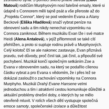
Matouš
) rodičům Murphyovým nosí falešné emaily, které si
údajně s Connorem měli tajně psát a vše přeroste až do
„Projektu Connor“, který se pod vedením Evana a Alany
Beckové (
Eliška Hladilová
) snaží vybrat peníze na
obnovení sadu a tím nikdy nenechat vzpomínku na
Connora zaniknout. Během muzikálu Evan lže i své matce
Heidi (
Alena Antalová
), v jejíž přítomnosti se také cítí
přehlížen, a proto si supluje rodinu právě u Murphyových.
Celý kolotoč lží se ale nakonec zastavuje, Evan přiznává
pravdu, své důvody, proč činil tak, jak činil, a připouští své
pochybení. Muzikál končí společným setkáním Zoe a
Evana v obnoveném sadu, na který se podařilo cílenou
částku vybrat a pro Evana s vědomím, že i přes lež se
dokázal zasloužit o zachování vzpomínky na Connora
Murphyho.
Muzikál
Drahý Evane Hansene
velmi
jednoduchou a tím i atraktivní cestou komunikuje důležité a
aktuální problémy dnešní doby, o kterých by se mělo
otevřeně mluvit. V rolích všech dětí vystupuje společná
emoce
samoty
, společenské
izolace
a důležitost