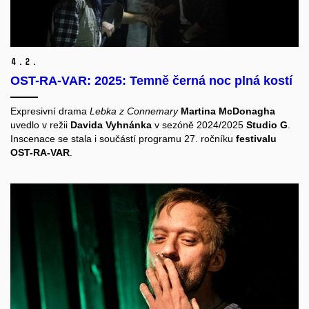
4.
2.
OST-RA-VAR: 2025: Temně černá noc plná kostí
Expresivní drama
Lebka z Connemary
Martina McDonagha
uvedlo v režii
Davida Vyhnánka
v sezóně 2024/2025
Studio G
.
Inscenace se stala i součástí programu 27. ročníku
festivalu
OST-RA-VAR
.