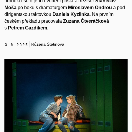
produkci se o jeho uvedení postaral režisér
Stanislav
Moša
po boku s dramaturgem
Miroslavem Ondrou
a pod
dirigentskou taktovkou
Daniela Kyzlinka
. Na prvním
českém překladu pracovala
Zuzana Čtveráčková
s
Petrem Gazdíkem
.
Růžena Štětinová
3.
9.
2025