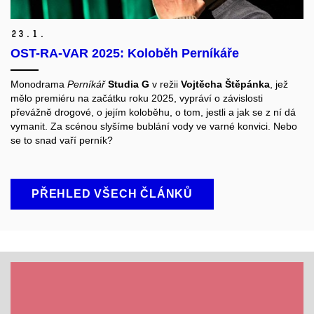
23.
1.
OST-RA-VAR 2025: Koloběh Perníkáře
Monodrama
Perníkář
Studia G
v režii
Vojtěcha Štěpánka
, jež
mělo premiéru na začátku roku 2025, vypráví o závislosti
převážně drogové, o jejím koloběhu, o tom, jestli a jak se z ní dá
vymanit. Za scénou slyšíme bublání vody ve varné konvici. Nebo
se to snad vaří perník?
PŘEHLED VŠECH ČLÁNKŮ