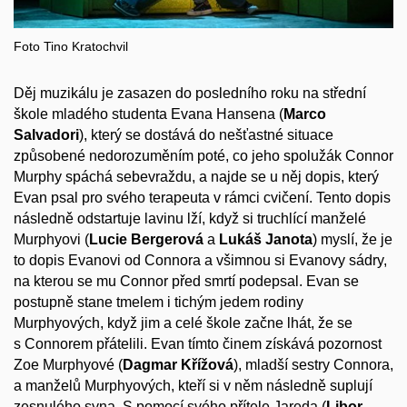
Foto Tino Kratochvil
Děj muzikálu je zasazen do posledního roku na střední
škole mladého studenta Evana Hansena (
Marco
Salvadori
), který se dostává do nešťastné situace
způsobené nedorozuměním poté, co jeho spolužák Connor
Murphy spáchá sebevraždu, a najde se u něj dopis, který
Evan psal pro svého terapeuta v rámci cvičení. Tento dopis
následně odstartuje lavinu lží, když si truchlící manželé
Murphyovi (
Lucie Bergerová
a
Lukáš Janota
) myslí, že je
to dopis Evanovi od Connora a všimnou si Evanovy sádry,
na kterou se mu Connor před smrtí podepsal. Evan se
postupně stane tmelem i tichým jedem rodiny
Murphyových, když jim a celé škole začne lhát, že se
s Connorem přátelili. Evan tímto činem získává pozornost
Zoe Murphyové (
Dagmar Křížová
), mladší sestry Connora,
a manželů Murphyových, kteří si v něm následně suplují
zesnulého syna. S pomocí svého přítele Jareda (
Libor